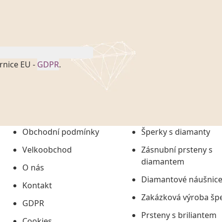
rnice EU -
GDPR
.
onem č. 101/2000 Sb. v
 a uchováním veškerých
vím společnosti
tuji společnosti
ních údajů či jako jeho
Obchodní podmínky
Šperky s diamanty
tí informací, nejdéle
Velkoobchod
Zásnubní prsteny s
diamantem
O nás
Diamantové náušnic
Kontakt
Zakázková výroba šp
GDPR
Prsteny s briliantem
Cookies