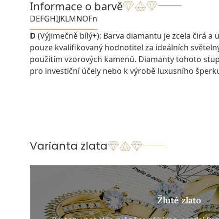
Informace o barvě
D
E
F
G
H
I
J
K
L
M
N
O
Fn
D
(Výjimečně bílý+): Barva diamantu je zcela čirá a u
pouze kvalifikovaný hodnotitel za ideálních světel
použitím vzorových kamenů. Diamanty tohoto stu
pro investiční účely nebo k výrobě luxusního šperk
Varianta zlata
Žluté zlato