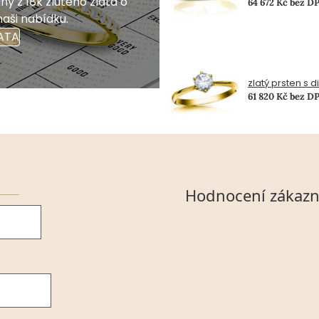
y z 18k žlutého zlata o
64 672 Kč bez D
naši nabídku.
ATA
zlatý prsten s 
61 820 Kč bez D
Hodnocení zákazn