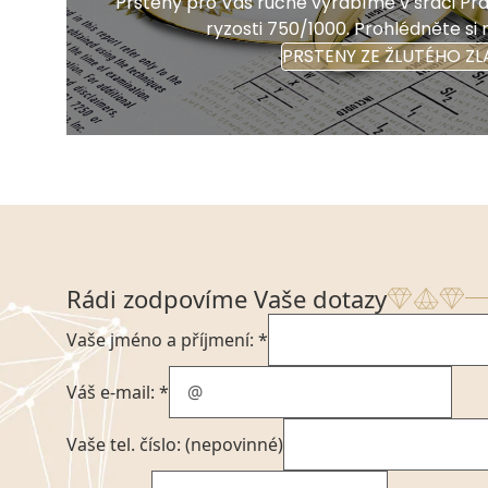
Prsteny pro Vás ručně vyrábíme v srdci Prah
ryzosti 750/1000. Prohlédněte si 
PRSTENY ZE ŽLUTÉHO ZL
Rádi zodpovíme Vaše dotazy
Vaše jméno a příjmení: *
Váš e-mail: *
Vaše tel. číslo: (nepovinné)