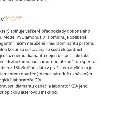
ce
který splňuje veškeré předpoklady dokonalého
u. Model VVDiamonds 81 kombinuje oblíbené
legantní, ničím nerušené linie. Dominantu prstenu
elná korunka sestavená ze šesti elegantních
ují osazenému diamantu nejen bezpečí, ale také
azení drahokamu nad samotnou obroučkou šperku.
oben z 18k žlutého zlata v pražském ateliéru a je
 diamantem opatřeným mezinárodně uznávaným
ogické laboratoře GIA.
pravosti diamantu označila laboratoř GIA jeho
skopickou laserovou inskripcí.