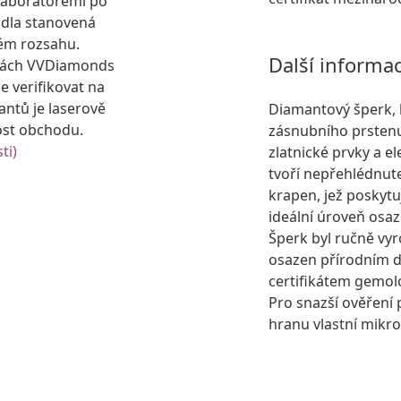
laboratořemi po
idla stanovená
ém rozsahu.
Další informa
kách VVDiamonds
e verifikovat na
antů je laserově
Diamantový šperk, 
ost obchodu.
zásnubního prsten
ti)
zlatnické prvky a e
tvoří nepřehlédnut
krapen, jež poskyt
ideální úroveň os
Šperk byl ručně vyr
osazen přírodním
certifikátem gemol
Pro snazší ověření 
hranu vlastní mikro