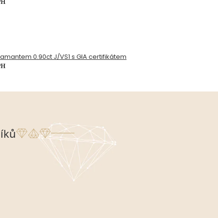
PH
diamantem 0.90ct J/VS1 s GIA certifikátem
PH
íků