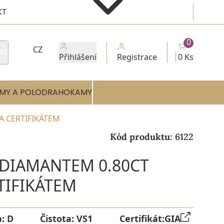
KT
0
CZ
AT
Přihlášení
Registrace
0 Ks
MY A POLODRAHOKAMY
A CERTIFIKÁTEM
Kód produktu:
6122
 DIAMANTEM 0.80CT
RTIFIKÁTEM
a:
D
Čistota:
VS1
Certifikát:
GIA