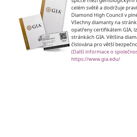
špičce mezi gemologickými 
celém světě a dodržuje prav
Diamond High Council v pln
Všechny diamanty na strán
opatřeny certifikátem GIA, lz
stránkách GIA. Většina diam
číslována pro větší bezpečn
(Další informace o společnos
https://www.gia.edu/