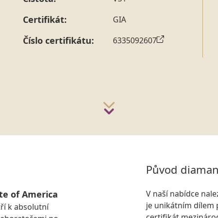
strany vždy probíhá.
Pro sdělení skladové velikosti 
Certifikát:
GIA
Číslo certifikátu:
6335092607
Původ diaman
te of America
V naší nabídce nal
je unikátním dílem 
ří k absolutní
certifikát mezinár