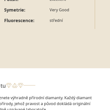
tohoto konkrétního prstenu nás můžete
kontaktovat
.
Symetrie:
Very Good
Fluorescence:
střední
tu
eznete výhradně přírodní diamanty. Každý diamant
přírody, jehož pravost a původ dokládá originální
odně uznávané laboratoře.