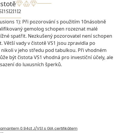
istotě
SI1
SI2
I1
I2
lusions 1): Při pozorování s použitím 10násobně
kvalifikovaný gemolog schopen rozeznat malé
btížné spatřit. Nezkušený pozorovatel není schopen
t. Větší vady v čistotě VS1 jsou zpravidla po
 nikoli v jeho středu pod tabulkou. Při vhodném
e být čistota VS1 vhodná pro investiční účely, ale
osazení do luxusních šperků.
diamantem 0.94ct J/VS1 s GIA certifikátem