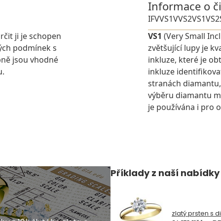
Informace o č
IF
VVS1
VVS2
VS1
VS2
rčit ji je schopen
VS1
(Very Small Inc
ných podmínek s
zvětšující lupy je 
pně jsou vhodné
inkluze, které je o
u.
inkluze identifikova
stranách diamantu,
výběru diamantu můž
je používána i pro 
Příklady z naší nabídky
zlatý prsten s 