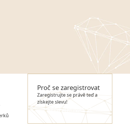
Proč se zaregistrovat
Zaregistrujte se právě teď a
získejte slevu!
e
REGISTROVAT SE
erků