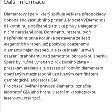
Další informace
Diamantový šperk, který splňuje veškeré předpoklady
dokonalého zásnubního prstenu. Model VVDiamonds
81 kombinuje oblíbené zlatnické prvky a elegantní,
ničím nerušené linie. Dominantu prstenu tvoří
nepřehlédnutelná korunka sestavená ze šesti
elegantních krapen, jež poskytují osazenému
diamantu nejen bezpečí, ale také ideální úroveň
osazení drahokamu nad samotnou obroučkou šperku.
Šperk byl ručně vyroben z 18k žlutého zlata v
pražském ateliéru a je osazen přírodním diamantem
opatřeným mezinárodně uznávaným certifikátem
gemologické laboratoře GIA.
Pro snazší ověření pravosti diamantu označila
laboratoř GIA jeho hranu vlastní mikroskopickou
laserovou inskripcí.