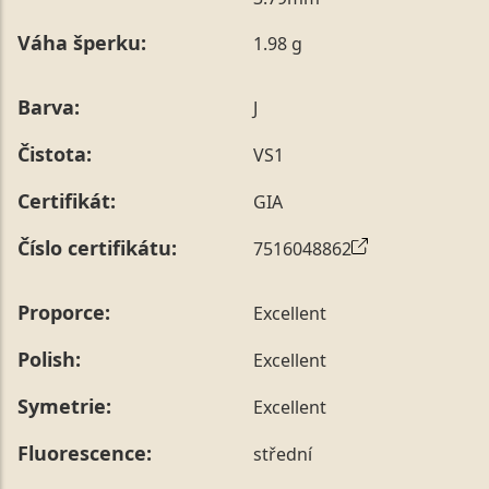
poznámky v posledním kroku objednávky nebo nám ji
Váha šperku:
1.98 g
sdělit během jejího telefonického ověření, které z naší
strany vždy probíhá.
Pro sdělení skladové velikosti tohoto konkrétního
Barva:
J
prstenu nás můžete
kontaktovat
.
Čistota:
VS1
Certifikát:
GIA
Číslo certifikátu:
7516048862
Proporce:
Excellent
Polish:
Excellent
Symetrie:
Excellent
Fluorescence:
střední