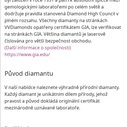
byl založen v roce 1931 a patří k absolutní špičce mezi
gemologickými laboratořemi po celém světě a
dodržuje pravidla stanovená Diamond High Council v
plném rozsahu. Všechny diamanty na stránkách
VVDiamonds opatřeny certifikátem GIA, lze verifikovat
na stránkách GIA. Většina diamantů je laserově
číslována pro větší bezpečnost obchodu.
(Další informace o společnosti)
https://www.gia.edu/
Původ diamantu
V naší nabídce naleznete výhradně přírodní diamanty.
Každý diamant je unikátním dílem přírody, jehož
pravost a původ dokládá originální certifikát
mezinárodně uznávané laboratoře.