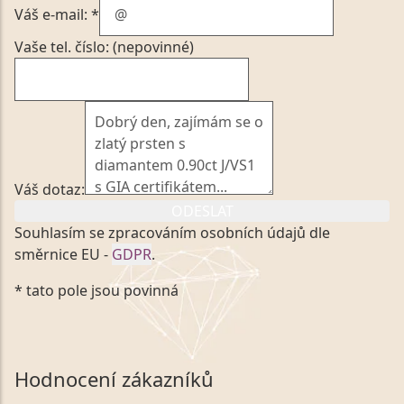
Váš e-mail: *
Vaše tel. číslo: (nepovinné)
Váš dotaz:
ODESLAT
Souhlasím se zpracováním osobních údajů dle
směrnice EU -
GDPR
.
Kliknutím na výše uvedený odkaz, v souladu se
* tato pole jsou povinná
zákonem č. 101/2000 Sb. v platném znění výslovně
souhlasím se zpracováním a uchováním veškerých
mých osobních údajů, které poskytuji prostřednictvím
společnosti VVDiamonds s.r.o., IČO: 05892481. Tyto
Hodnocení zákazníků
údaje poskytuji společnosti VVDiamonds s.r.o., IČO: