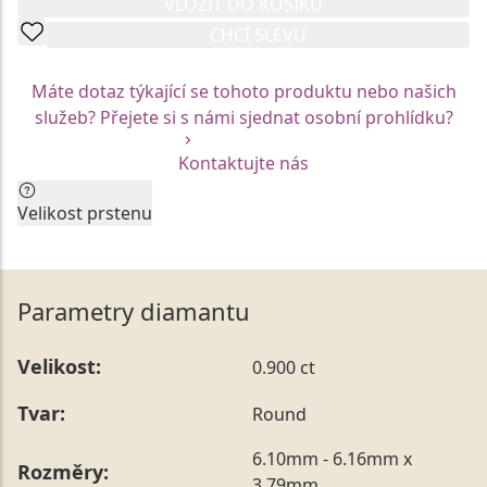
VLOŽIT DO KOŠÍKU
CHCI SLEVU
Máte dotaz týkající se tohoto produktu nebo našich
služeb? Přejete si s námi sjednat osobní prohlídku?
Kontaktujte nás
Velikost prstenu
Aktuální velikost prstenu by neměla být faktorem pro
Vaše rozhodnutí. Každý z prstenů Vám rádi na míru
upravíme.
Parametry diamantu
Vzhledem k unikátní mezinárodní certifikaci jsou
skladové modely prstenů vyrobeny vždy v jedné
Velikost:
0.900 ct
konkrétní velikosti. Tu je možné nechat kdykoliv
upravit prostřednictvím našich služeb na Vámi
Tvar:
Round
požadovaný rozměr, a to bezprostředně po nákupu,
ale také až po následném obdarování.
6.10mm - 6.16mm x
Rozměry:
Vámi preferovanou velikost můžete uvést přímo do
3.79mm