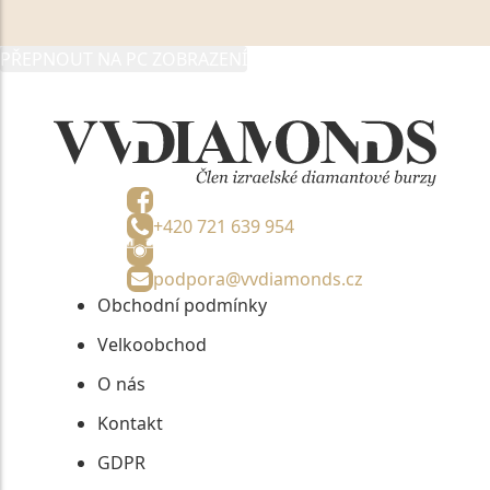
05892481, jako správci osobních údajů či jako jeho
zmocněnému zástupci, výhradně za účelem poskytnutí
PŘEPNOUT NA PC ZOBRAZENÍ
informací, nejdéle na tři roky od jejich zaslání.
+420 721 639 954
podpora@vvdiamonds.cz
Obchodní podmínky
Velkoobchod
O nás
Kontakt
GDPR