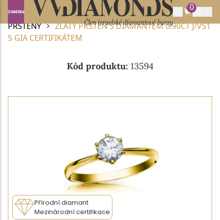
0
Domů
DIAMANTOVÉ ŠPERKY
DIAMANTOVÉ
PRSTENY
ZLATÝ PRSTEN S DIAMANTEM 0.90CT J/VS1
S GIA CERTIFIKÁTEM
Kód produktu:
13594
Přírodní diamant
Mezinárodní certifikace