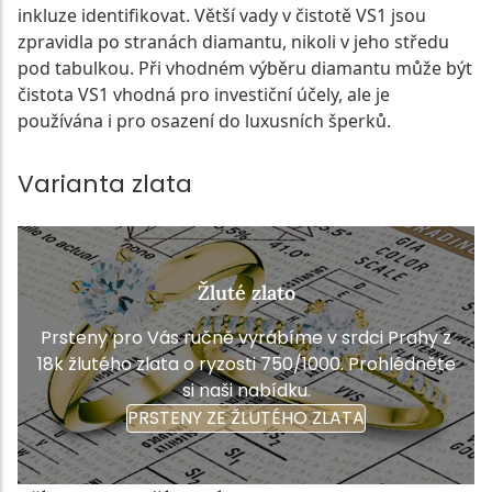
inkluze identifikovat. Větší vady v čistotě VS1 jsou
zpravidla po stranách diamantu, nikoli v jeho středu
pod tabulkou. Při vhodném výběru diamantu může být
čistota VS1 vhodná pro investiční účely, ale je
používána i pro osazení do luxusních šperků.
Varianta zlata
Žluté zlato
Prsteny pro Vás ručně vyrábíme v srdci Prahy z
18k žlutého zlata o ryzosti 750/1000. Prohlédněte
si naši nabídku.
PRSTENY ZE ŽLUTÉHO ZLATA