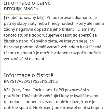
Informace o barvě
D
E
F
G
H
I
J
K
L
M
N
O
Fn
J
(Slabě tónovaný bílý): Při pozorování diamantu je
patrný slabý žlutý nebo hnědý nádech, který ale nemá
žádný negativní dopad na jeho brilanci. Diamanty
tohoto stupně doporučujeme osadit do šperků ze
žlutého nebo růžového zlata, ve kterých se jejich
barevný podtón téměř vytratí. Vzhledem k nižší ceně
těchto diamantů je možné v daném rozpočtu pořídit
výrazně větší diamant.
Informace o čistotě
IF
VVS1
VVS2
VS1
VS2
SI1
SI2
I1
I2
VS1
(Very Small Inclusions 1): Při pozorování s
použitím 10násobně zvětšující lupy je kvalifikovaný
gemolog schopen rozeznat malé inkluze, které je
obtížné spatřit. Nezkušený pozorovatel není schopen