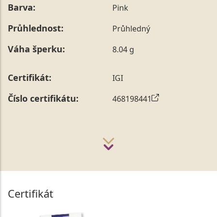
Barva:
Pink
sdělit během jejího telefonického ověření, které z naší
strany vždy probíhá.
Průhlednost:
Průhledný
Pro sdělení skladové velikosti tohoto konkrétního
prstenu nás můžete
kontaktovat
.
Váha šperku:
8.04 g
Certifikát:
IGI
Číslo certifikátu:
468198441
Certifikát