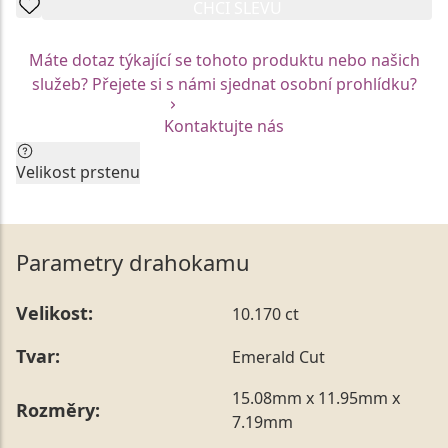
CHCI SLEVU
Máte dotaz týkající se tohoto produktu nebo našich
služeb? Přejete si s námi sjednat osobní prohlídku?
Kontaktujte nás
Velikost prstenu
Aktuální velikost prstenu by neměla být faktorem pro
Vaše rozhodnutí. Každý z prstenů Vám rádi na míru
upravíme.
Parametry drahokamu
Vzhledem k unikátní mezinárodní certifikaci jsou
skladové modely prstenů vyrobeny vždy v jedné
Velikost:
10.170 ct
konkrétní velikosti. Tu je možné nechat kdykoliv
upravit prostřednictvím našich služeb na Vámi
Tvar:
Emerald Cut
požadovaný rozměr, a to bezprostředně po nákupu,
ale také až po následném obdarování.
15.08mm x 11.95mm x
Rozměry:
Vámi preferovanou velikost můžete uvést přímo do
7.19mm
poznámky v posledním kroku objednávky nebo nám ji