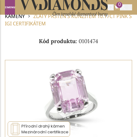
0
Domů
DIAMANTOVÉ ŠPERKY
ŠPERKY S DRAHÝMI
KAMENY
ZLATÝ PRSTEN S KUNZITEM 10.17CT PINK S
IGI CERTIFIKÁTEM
Kód produktu:
0101474
Přírodní drahý kámen
Mezinárodní certifikace