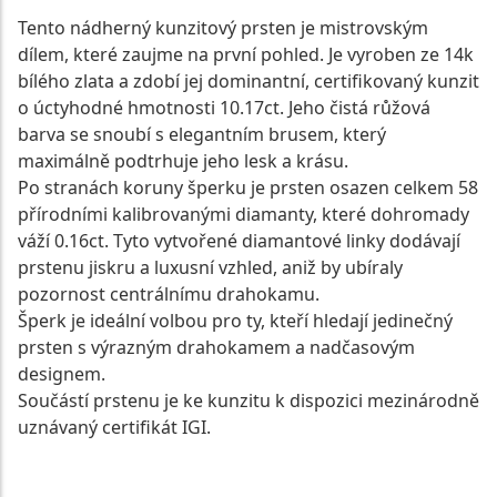
Tento nádherný kunzitový prsten je mistrovským
dílem, které zaujme na první pohled. Je vyroben ze 14k
bílého zlata a zdobí jej dominantní, certifikovaný kunzit
o úctyhodné hmotnosti 10.17ct. Jeho čistá růžová
barva se snoubí s elegantním brusem, který
maximálně podtrhuje jeho lesk a krásu.
Po stranách koruny šperku je prsten osazen celkem 58
přírodními kalibrovanými diamanty, které dohromady
váží 0.16ct. Tyto vytvořené diamantové linky dodávají
prstenu jiskru a luxusní vzhled, aniž by ubíraly
pozornost centrálnímu drahokamu.
Šperk je ideální volbou pro ty, kteří hledají jedinečný
prsten s výrazným drahokamem a nadčasovým
designem.
Součástí prstenu je ke kunzitu k dispozici mezinárodně
uznávaný certifikát IGI.