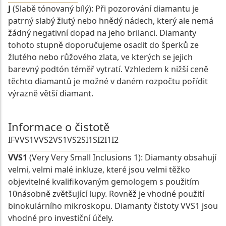
J
(Slabě tónovaný bílý): Při pozorování diamantu je
patrný slabý žlutý nebo hnědý nádech, který ale nemá
žádný negativní dopad na jeho brilanci. Diamanty
tohoto stupně doporučujeme osadit do šperků ze
žlutého nebo růžového zlata, ve kterých se jejich
barevný podtón téměř vytratí. Vzhledem k nižší ceně
těchto diamantů je možné v daném rozpočtu pořídit
výrazně větší diamant.
Informace o čistotě
IF
VVS1
VVS2
VS1
VS2
SI1
SI2
I1
I2
VVS1
(Very Very Small Inclusions 1): Diamanty obsahují
velmi, velmi malé inkluze, které jsou velmi těžko
objevitelné kvalifikovaným gemologem s použitím
10násobně zvětšující lupy. Rovněž je vhodné použití
binokulárního mikroskopu. Diamanty čistoty VVS1 jsou
vhodné pro investiční účely.