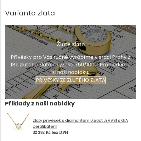
Varianta zlata
Žluté zlato
Přívěsky pro Vás ručně vyrábíme v srdci Prahy z
18k žlutého zlata o ryzosti 750/1000. Prohlédněte
si naši nabídku.
PŘÍVĚSKY ZE ŽLUTÉHO ZLATA
Příklady z naší nabídky
zlatý přívěsek s diamantem 0.56ct J/VVS1 s GIA
certifikátem
32 392 Kč bez DPH