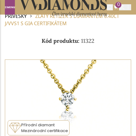
0
Domů
DIAMANTOVÉ ŠPERKY
DIAMANTOVÉ
PŘÍVĚSKY
ZLATÝ ŘETÍZEK S DIAMANTEM 0.40CT
J/VVS1 S GIA CERTIFIKÁTEM
Kód produktu:
11322
Přírodní diamant
Mezinárodní certifikace