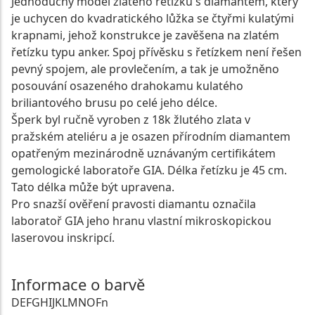
Jednoduchý model zlatého řetízku s diamantem, který
je uchycen do kvadratického lůžka se čtyřmi kulatými
krapnami, jehož konstrukce je zavěšena na zlatém
řetízku typu anker. Spoj přívěsku s řetízkem není řešen
pevný spojem, ale provlečením, a tak je umožněno
posouvání osazeného drahokamu kulatého
briliantového brusu po celé jeho délce.
Šperk byl ručně vyroben z 18k žlutého zlata v
pražském ateliéru a je osazen přírodním diamantem
opatřeným mezinárodně uznávaným certifikátem
gemologické laboratoře GIA. Délka řetízku je 45 cm.
Tato délka může být upravena.
Pro snazší ověření pravosti diamantu označila
laboratoř GIA jeho hranu vlastní mikroskopickou
laserovou inskripcí.
Informace o barvě
D
E
F
G
H
I
J
K
L
M
N
O
Fn