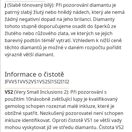
J
(Slabě tónovaný bílý): Při pozorování diamantu je
patrný slabý žlutý nebo hnědý nádech, který ale nemá
žádný negativní dopad na jeho brilanci. Diamanty
tohoto stupně doporučujeme osadit do šperků ze
žlutého nebo růžového zlata, ve kterých se jejich
barevný podtón téměř vytratí. Vzhledem k nižší ceně
těchto diamantů je možné v daném rozpočtu pořídit
výrazně větší diamant.
Informace o čistotě
IF
VVS1
VVS2
VS1
VS2
SI1
SI2
I1
I2
VS2
(Very Small Inclusions 2): Při pozorování s
použitím 10násobně zvětšující lupy je kvalifikovaný
gemolog schopen rozeznat malé inkluze, které je
obtížné spatřit. Nezkušený pozorovatel není schopen
inkluze identifikovat. Oproti čistotě VS1 se větší vady
mohou vyskytovat již ve středu diamantu. Čistota VS2