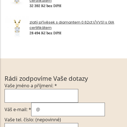
certifikátem
32 392 Kč bez DPH
zlatý přívěsek s diamantem 0.62ct I/VVS1 s GIA
certifikátem
28 494 Kč bez DPH
Rádi zodpovíme Vaše dotazy
Vaše jméno a příjmení: *
Váš e-mail: *
Vaše tel. číslo: (nepovinné)