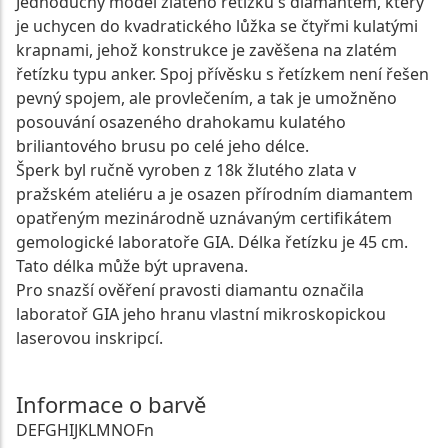
Jednoduchý model zlatého řetízku s diamantem, který
je uchycen do kvadratického lůžka se čtyřmi kulatými
krapnami, jehož konstrukce je zavěšena na zlatém
řetízku typu anker. Spoj přívěsku s řetízkem není řešen
pevný spojem, ale provlečením, a tak je umožněno
posouvání osazeného drahokamu kulatého
briliantového brusu po celé jeho délce.
Šperk byl ručně vyroben z 18k žlutého zlata v
pražském ateliéru a je osazen přírodním diamantem
opatřeným mezinárodně uznávaným certifikátem
gemologické laboratoře GIA. Délka řetízku je 45 cm.
Tato délka může být upravena.
Pro snazší ověření pravosti diamantu označila
laboratoř GIA jeho hranu vlastní mikroskopickou
laserovou inskripcí.
Informace o barvě
D
E
F
G
H
I
J
K
L
M
N
O
Fn