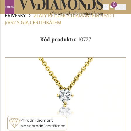
0
Domů
DIAMANTOVÉ ŠPERKY
DIAMANTOVÉ
PŘÍVĚSKY
ZLATÝ ŘETÍZEK S DIAMANTEM 0.51CT
J/VS2 S GIA CERTIFIKÁTEM
Kód produktu:
10727
Přírodní diamant
Mezinárodní certifikace