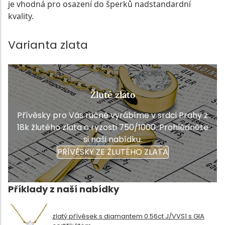
je vhodná pro osazení do šperků nadstandardní
kvality.
Varianta zlata
Žluté zlato
Přívěsky pro Vás ručně vyrábíme v srdci Prahy z
18k žlutého zlata o ryzosti 750/1000. Prohlédněte
si naši nabídku.
PŘÍVĚSKY ZE ŽLUTÉHO ZLATA
Příklady z naší nabídky
zlatý přívěsek s diamantem 0.56ct J/VVS1 s GIA