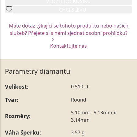
VLOŽIT DO KOŠÍKU
CHCI SLEVU
Máte dotaz týkající se tohoto produktu nebo našich
služeb? Přejete si s námi sjednat osobní prohlídku?
Kontaktujte nás
Parametry diamantu
Velikost:
0.510 ct
Tvar:
Round
5.10mm - 5.13mm x
Rozměry:
3.14mm
Váha šperku:
3.57 g