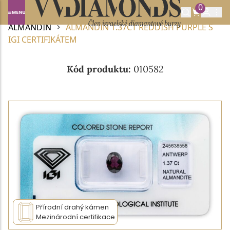
0
Domů
DRAHOKAMY A POLODRAHOKAMY
ALMANDIN
ALMANDIN 1.37CT REDDISH PURPLE S
IGI CERTIFIKÁTEM
Kód produktu:
010582
Přírodní drahý kámen
Mezinárodní certifikace