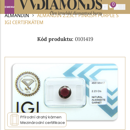
0
Domů
DRAHOKAMY A POLODRAHOKAMY
ALMANDIN
ALMANDIN 2.23CT PINKISH PURPLE S
IGI CERTIFIKÁTEM
Kód produktu:
0101419
Přírodní drahý kámen
Mezinárodní certifikace