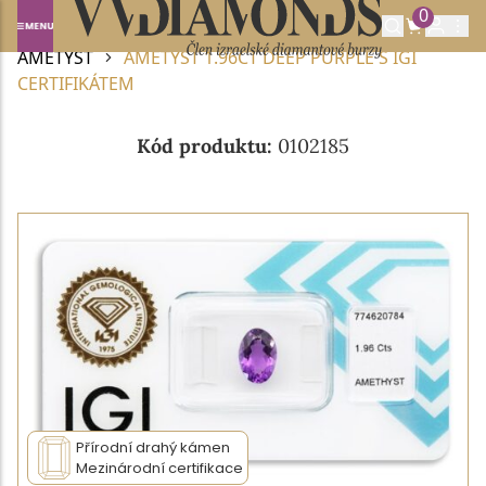
0
Domů
DRAHOKAMY A POLODRAHOKAMY
AMETYST
AMETYST 1.96CT DEEP PURPLE S IGI
CERTIFIKÁTEM
Kód produktu:
0102185
Přírodní drahý kámen
Mezinárodní certifikace