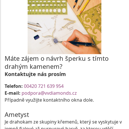
Máte zájem o návrh šperku s tímto
drahým kamenem?
Kontaktujte nás prosím
Telefon:
00420 721 639 954
E-mail:
podpora@vvdiamonds.cz
Případně využijte kontaktního okna dole.
Ametyst
Je drahokam ze skupiny křemenů, který se vyskytuje v
jemně fialové až purpurové barvě, za kterou vděčí