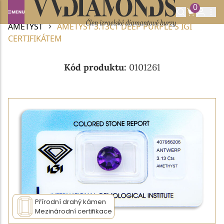
0
Domů
DRAHOKAMY A POLODRAHOKAMY
AMETYST
AMETYST 3.13CT DEEP PURPLE S IGI
CERTIFIKÁTEM
Kód produktu:
0101261
Přírodní drahý kámen
Mezinárodní certifikace