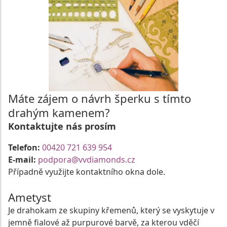
Máte zájem o návrh šperku s tímto
drahým kamenem?
Kontaktujte nás prosím
Telefon:
00420 721 639 954
E-mail:
podpora@vvdiamonds.cz
Případně využijte kontaktního okna dole.
Ametyst
Je drahokam ze skupiny křemenů, který se vyskytuje v
jemně fialové až purpurové barvě, za kterou vděčí