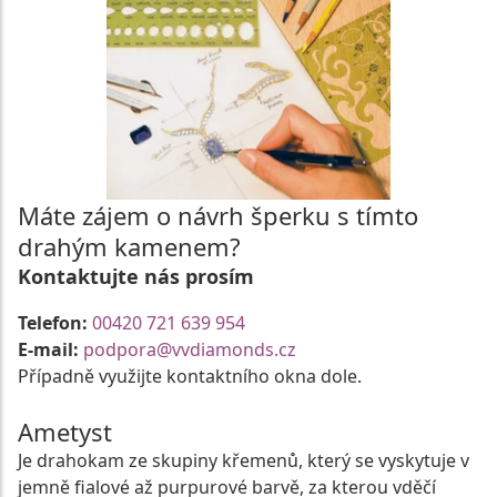
Máte zájem o návrh šperku s tímto
drahým kamenem?
Kontaktujte nás prosím
Telefon:
00420 721 639 954
E-mail:
podpora@vvdiamonds.cz
Případně využijte kontaktního okna dole.
Ametyst
Je drahokam ze skupiny křemenů, který se vyskytuje v
jemně fialové až purpurové barvě, za kterou vděčí