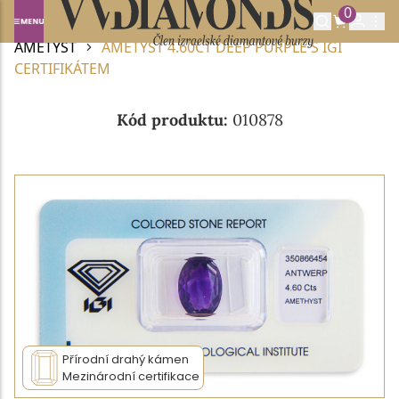
0
Domů
DRAHOKAMY A POLODRAHOKAMY
AMETYST
AMETYST 4.60CT DEEP PURPLE S IGI
CERTIFIKÁTEM
Kód produktu:
010878
Přírodní drahý kámen
Mezinárodní certifikace