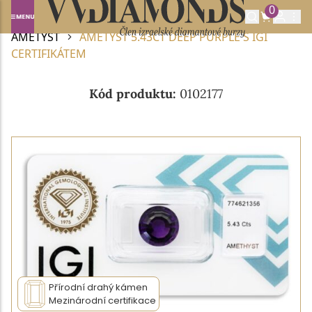
0
Domů
DRAHOKAMY A POLODRAHOKAMY
AMETYST
AMETYST 5.43CT DEEP PURPLE S IGI
CERTIFIKÁTEM
Kód produktu:
0102177
Přírodní drahý kámen
Mezinárodní certifikace