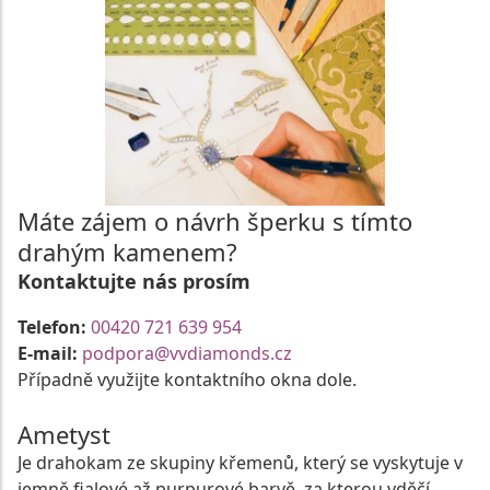
Máte zájem o návrh šperku s tímto
drahým kamenem?
Kontaktujte nás prosím
Telefon:
00420 721 639 954
E-mail:
podpora@vvdiamonds.cz
Případně využijte kontaktního okna dole.
Ametyst
Je drahokam ze skupiny křemenů, který se vyskytuje v
jemně fialové až purpurové barvě, za kterou vděčí