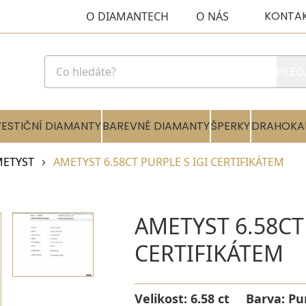
KONTA
O DIAMANTECH
O NÁS
HLED
VESTIČNÍ DIAMANTY
BAREVNÉ DIAMANTY
ŠPERKY
DRAHOKA
ETYST
AMETYST 6.58CT PURPLE S IGI CERTIFIKÁTEM
AMETYST 6.58CT 
CERTIFIKÁTEM
Velikost:
6.58 ct
Barva:
Pu