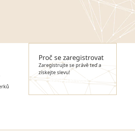
Proč se zaregistrovat
Zaregistrujte se právě teď a
získejte slevu!
e
REGISTROVAT SE
erků