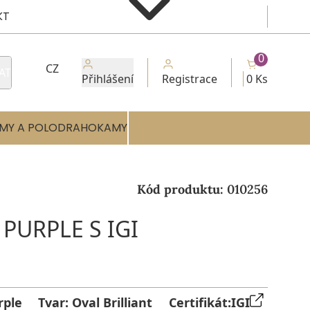
KT
0
CZ
AT
Přihlášení
Registrace
0 Ks
MY A POLODRAHOKAMY
Kód produktu:
010256
PURPLE S IGI
rple
Tvar:
Oval Brilliant
Certifikát:
IGI