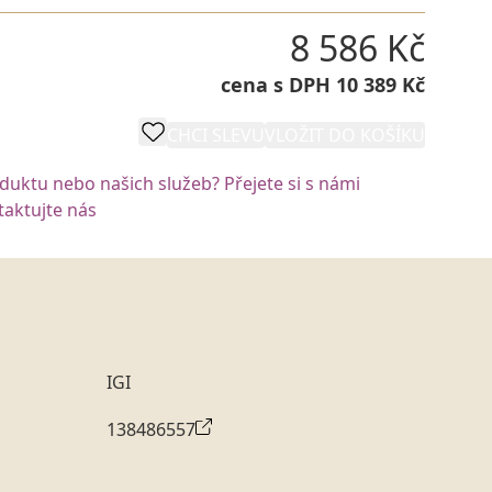
8 586 Kč
cena s DPH 10 389 Kč
CHCI SLEVU
VLOŽIT DO KOŠÍKU
oduktu nebo našich služeb? Přejete si s námi
aktujte nás
IGI
138486557