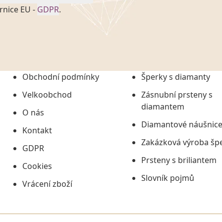
rnice EU -
GDPR
.
onem č. 101/2000 Sb. v
 a uchováním veškerých
vím společnosti
tuji společnosti
ních údajů či jako jeho
Obchodní podmínky
Šperky s diamanty
tí informací, nejdéle
Velkoobchod
Zásnubní prsteny s
diamantem
O nás
Diamantové náušnic
Kontakt
Zakázková výroba šp
GDPR
Prsteny s briliantem
Cookies
Slovník pojmů
Vrácení zboží