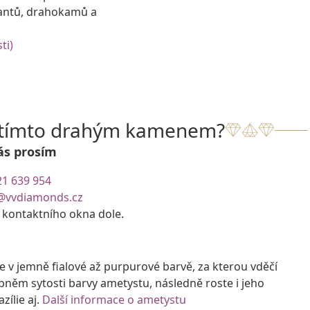
antů, drahokamů a
ti)
s tímto drahým kamenem?
ás prosím
21 639 954
@vvdiamonds.cz
e kontaktního okna dole.
 v jemně fialové až purpurové barvě, za kterou vděčí
pněm sytosti barvy ametystu, následně roste i jeho
zílie aj.
Další informace o ametystu