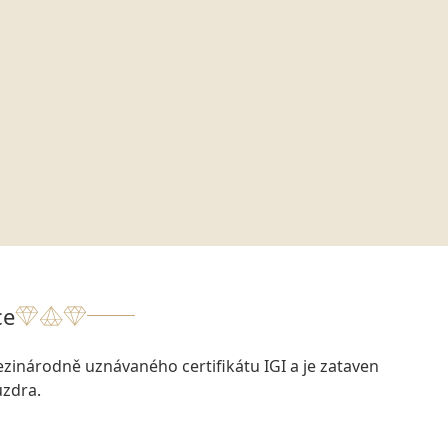
ce
zinárodně uznávaného certifikátu IGI a je zataven
zdra.