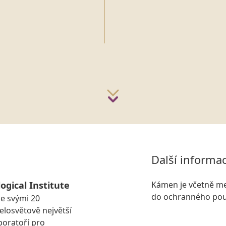
Další informa
ogical Institute
Kámen je včetně me
do ochranného pou
se svými 20
losvětově největší
boratoří pro