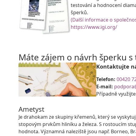
testování a hodnocení diam
šperků.
(Další informace o společnos
https://www.igi.org/
Máte zájem o návrh šperku 
Kontaktujte n
Telefon:
00420 7
E-mail:
podpora
Případně využijt
Ametyst
Je drahokam ze skupiny křemenů, který se vyskytuje
stopovým prvkům hliníku a železa. S rostoucím stu
hodnota. Významná naleziště jsou např. Borneo, Bra