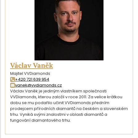
Václav Vaněk
Majitel VVDiamonds
+420 721 639 954
vanek@vvdiamonds.cz
Václav Vaněk je jediným vlastníkem společnosti
VVDiamonds, kterou založil v roce 2011. Za velice krátkou
dobu se mu podařilo učinit VVDiamonds předním
prodejcem přírodních diamantů na českém a slovenském
trhu. Vyniká svými znalostmi v oblasti diamantů a
fungování diamantového trhu.
DETAIL AUTORA