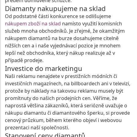
předem domluvené schůzce.
Diamanty nakupujeme na sklad
Od podstatné části konkurence se odlišujeme
nákupem zboží na sklad
namísto využití komisních
služeb mnoha obchodníků. Je zřejmé, že okamžitým
nákupem diamantů na burze dosahujeme citelně
nižších cen a i naše vyjednávací pozice je mnohem
lepší než obchodníka, který nákup realizuje až v
případě prodeje.
Investice do marketingu
Naši reklamu nenajdete v prestižních módních či
investičních magazínech, na billboardech ani v televizi,
protože by náklady na takovou reklamu musely být
promítnuty do našich prodejních cen. Věříme, že
naprostá většina zákazníků, která seriózně uvažuje o
nákupu diamantu či diamantového šperku, si provede
cenový průzkum, během kterého objeví i webovou
prezentaci naší společnosti.
Stanovení ceny diamantů