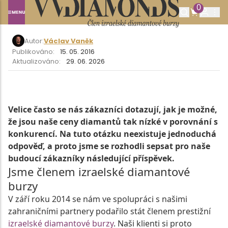
CENOVÁ POLITIKA VVDIAMONDS
0
Autor:
Václav Vaněk
Publikováno:
15. 05. 2016
Aktualizováno:
29. 06. 2026
Velice často se nás zákazníci dotazují, jak je možné,
že jsou naše ceny diamantů tak nízké v porovnání s
konkurencí. Na tuto otázku neexistuje jednoduchá
odpověď, a proto jsme se rozhodli sepsat pro naše
budoucí zákazníky následující příspěvek.
Jsme členem izraelské diamantové
burzy
V září roku 2014 se nám ve spolupráci s našimi
zahraničními partnery podařilo stát členem prestižní
izraelské diamantové burzy
. Naši klienti si proto