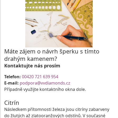
Máte zájem o návrh šperku s tímto
drahým kamenem?
Kontaktujte nás prosím
Telefon:
00420 721 639 954
E-mail:
podpora@vvdiamonds.cz
Případně využijte kontaktního okna dole.
Citrín
Následkem přítomnosti železa jsou citríny zabarveny
do žlutých až zlatooranžových odstínů. V současné