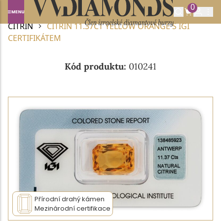
0
Domů
DRAHOKAMY A POLODRAHOKAMY
CITRÍN
CITRÍN 11.37CT YELLOW ORANGE S IGI
CERTIFIKÁTEM
Kód produktu:
010241
Přírodní drahý kámen
Mezinárodní certifikace