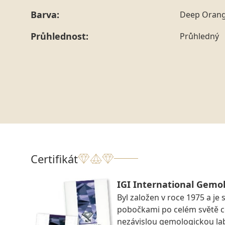
Barva:
Deep Oran
Průhlednost:
Průhledný
Certifikát
IGI International Gemol
Byl založen v roce 1975 a je 
pobočkami po celém světě ce
nezávislou gemologickou la