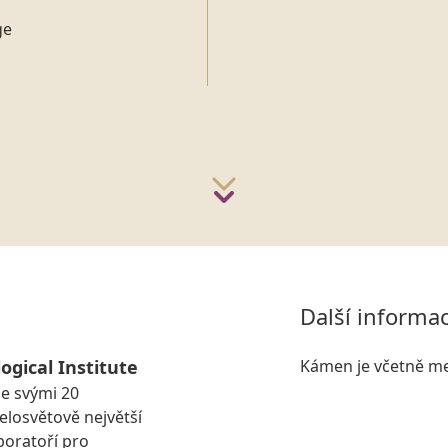
ge
Další informa
ogical Institute
Kámen je včetně me
se svými 20
losvětově největší
boratoří pro