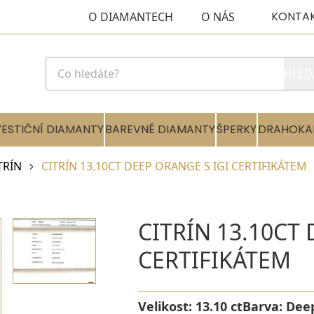
KONTA
O DIAMANTECH
O NÁS
HLED
VESTIČNÍ DIAMANTY
BAREVNÉ DIAMANTY
ŠPERKY
DRAHOKA
TRÍN
CITRÍN 13.10CT DEEP ORANGE S IGI CERTIFIKÁTEM
CITRÍN 13.10CT 
CERTIFIKÁTEM
Velikost:
13.10 ct
Barva:
Dee