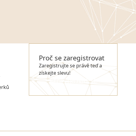
Proč se zaregistrovat
Zaregistrujte se právě teď a
získejte slevu!
e
REGISTROVAT SE
erků