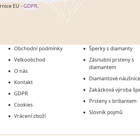
rnice EU -
GDPR
.
onem č. 101/2000 Sb. v
 a uchováním veškerých
vím společnosti
tuji společnosti
ních údajů či jako jeho
Obchodní podmínky
Šperky s diamanty
tí informací, nejdéle
Velkoobchod
Zásnubní prsteny s
diamantem
O nás
Diamantové náušnic
Kontakt
Zakázková výroba šp
GDPR
Prsteny s briliantem
Cookies
Slovník pojmů
Vrácení zboží