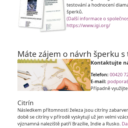
testování a hodnocení diam
šperků.
(Další informace o společnos
https://www.igi.org/
Máte zájem o návrh šperku 
Kontaktujte n
Telefon:
00420 7
E-mail:
podpora
Případně využijt
Citrín
Následkem přítomnosti železa jsou citríny zabarve
době se citríny v přírodě vyskytují už jen velmi vzác
významná naleziště patří Brazílie, Indie a Rusko.
Da