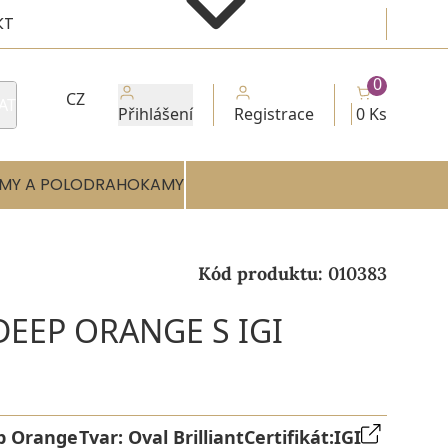
KT
0
CZ
AT
Přihlášení
Registrace
0 Ks
MY A POLODRAHOKAMY
Kód produktu:
010383
DEEP ORANGE S IGI
p Orange
Tvar:
Oval Brilliant
Certifikát:
IGI