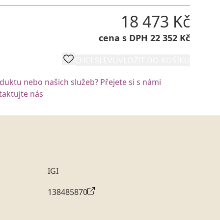
18 473 Kč
cena s DPH 22 352 Kč
CHCI SLEVU
VLOŽIT DO KOŠÍKU
oduktu nebo našich služeb? Přejete si s námi
aktujte nás
IGI
138485870