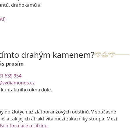
antů, drahokamů a
ti)
s tímto drahým kamenem?
ás prosím
21 639 954
@vvdiamonds.cz
e kontaktního okna dole.
ny do žlutých až zlatooranžových odstínů. V současné
ně, a tak jejich atraktivita mezi zákazníky stoupá. Mezi
lší informace o citrínu