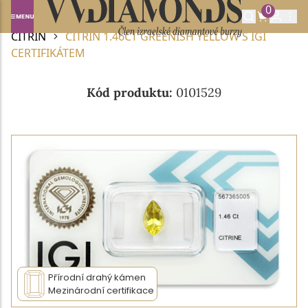
0
Domů
DRAHOKAMY A POLODRAHOKAMY
CITRÍN
CITRÍN 1.46CT GREENISH YELLOW S IGI
CERTIFIKÁTEM
Kód produktu:
0101529
Přírodní drahý kámen
Mezinárodní certifikace