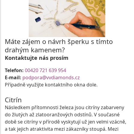
Máte zájem o návrh šperku s tímto
drahým kamenem?
Kontaktujte nás prosím
Telefon:
00420 721 639 954
E-mail:
podpora@vvdiamonds.cz
Případně využijte kontaktního okna dole.
Citrín
Následkem přítomnosti železa jsou citríny zabarveny
do žlutých až zlatooranžových odstínů. V současné
době se citríny v přírodě vyskytují už jen velmi vzácně,
a tak jejich atraktivita mezi zákazníky stoupá. Mezi