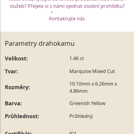
služeb? Přejete si s námi sjednat osobní prohlídku?
Kontaktujte nás
Parametry drahokamu
Velikost:
1.46 ct
Tvar:
Marquise Mixed Cut
10.10mm x 6.26mm x
Rozměry:
4.86mm
Barva:
Greenish Yellow
Průhlednost:
Průhledný
Certifikát:
IGI