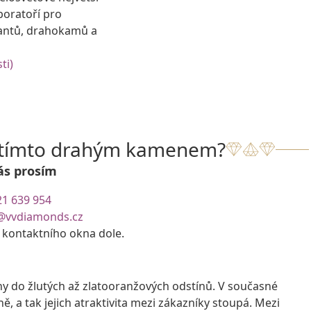
boratoří pro
antů, drahokamů a
ti)
s tímto drahým kamenem?
ás prosím
21 639 954
@vvdiamonds.cz
e kontaktního okna dole.
ny do žlutých až zlatooranžových odstínů. V současné
ně, a tak jejich atraktivita mezi zákazníky stoupá. Mezi