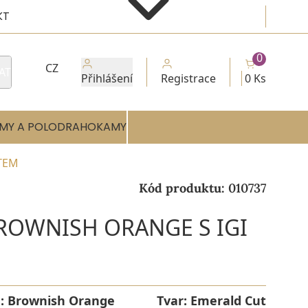
KT
0
CZ
AT
Přihlášení
Registrace
0 Ks
MY A POLODRAHOKAMY
ÁTEM
Kód produktu:
010737
BROWNISH ORANGE S IGI
a:
Brownish Orange
Tvar:
Emerald Cut