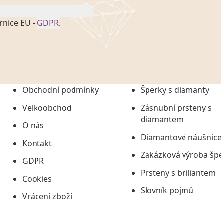
rnice EU -
GDPR
.
onem č. 101/2000 Sb. v
 a uchováním veškerých
vím společnosti
tuji společnosti
ních údajů či jako jeho
Obchodní podmínky
Šperky s diamanty
tí informací, nejdéle
Velkoobchod
Zásnubní prsteny s
diamantem
O nás
Diamantové náušnic
Kontakt
Zakázková výroba šp
GDPR
Prsteny s briliantem
Cookies
Slovník pojmů
Vrácení zboží