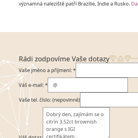
významná naleziště patří Brazílie, Indie a Rusko.
Da
Rádi zodpovíme Vaše dotazy
Vaše jméno a příjmení: *
Váš e-mail: *
Vaše tel. číslo: (nepovinné)
Váš dotaz: