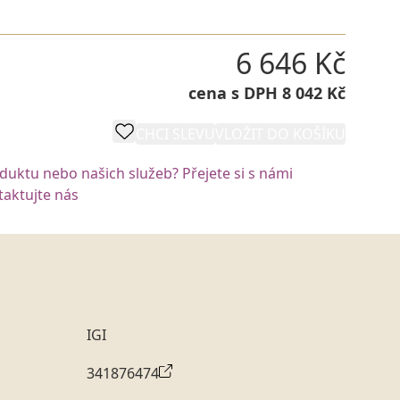
6 646 Kč
cena s DPH 8 042 Kč
CHCI SLEVU
VLOŽIT DO KOŠÍKU
oduktu nebo našich služeb? Přejete si s námi
aktujte nás
IGI
341876474