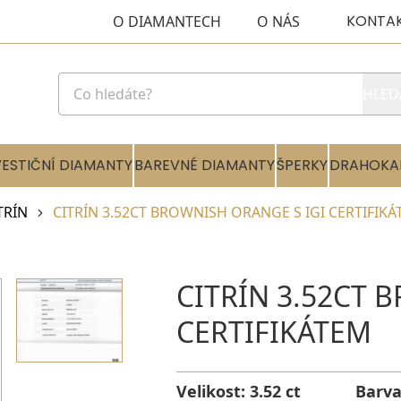
KONTA
O DIAMANTECH
O NÁS
HLED
VESTIČNÍ DIAMANTY
BAREVNÉ DIAMANTY
ŠPERKY
DRAHOKA
TRÍN
CITRÍN 3.52CT BROWNISH ORANGE S IGI CERTIFIK
CITRÍN 3.52CT 
CERTIFIKÁTEM
Velikost:
3.52 ct
Barv