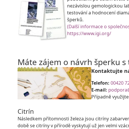
nezávislou gemologickou la
testování a hodnocení diam
šperků.
(Další informace o společnos
https://www.igi.org/
Máte zájem o návrh šperku 
Kontaktujte n
Telefon:
00420 7
E-mail:
podpora
Případně využijt
Citrín
Následkem přítomnosti železa jsou citríny zabarve
době se citríny v přírodě vyskytují už jen velmi vzác