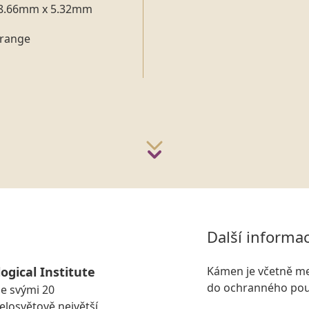
8.66mm x 5.32mm
range
Další informa
ogical Institute
Kámen je včetně me
do ochranného pou
se svými 20
losvětově největší