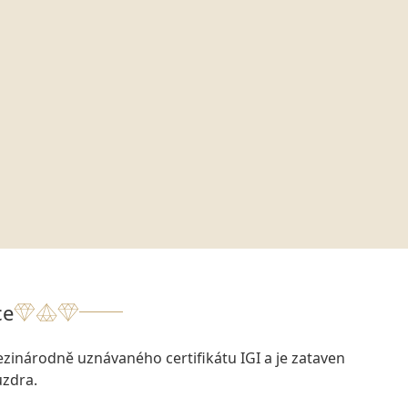
ce
zinárodně uznávaného certifikátu IGI a je zataven
zdra.