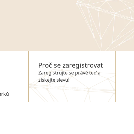
Proč se zaregistrovat
Zaregistrujte se právě teď a
získejte slevu!
e
REGISTROVAT SE
erků