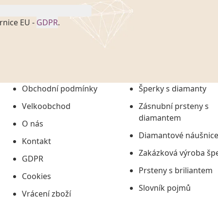
rnice EU -
GDPR
.
onem č. 101/2000 Sb. v
 a uchováním veškerých
vím společnosti
tuji společnosti
ních údajů či jako jeho
Obchodní podmínky
Šperky s diamanty
tí informací, nejdéle
Velkoobchod
Zásnubní prsteny s
diamantem
O nás
Diamantové náušnic
Kontakt
Zakázková výroba šp
GDPR
Prsteny s briliantem
Cookies
Slovník pojmů
Vrácení zboží