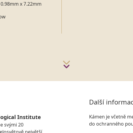
10.98mm x 7.22mm
low
Další informa
ogical Institute
Kámen je včetně me
do ochranného pou
se svými 20
losvětově největší