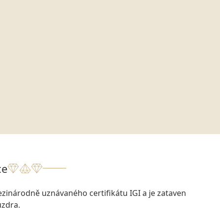
ce
zinárodně uznávaného certifikátu IGI a je zataven
zdra.