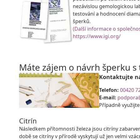
nezávislou gemologickou la
testování a hodnocení diam
šperků.
(Další informace o společnos
https://www.igi.org/
Máte zájem o návrh šperku 
Kontaktujte n
Telefon:
00420 7
E-mail:
podpora
Případně využijt
Citrín
Následkem přítomnosti železa jsou citríny zabarve
době se citríny v přírodě vyskytují už jen velmi vzác