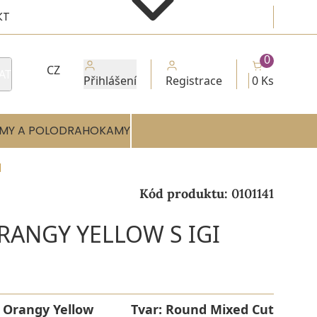
KT
0
CZ
AT
Přihlášení
Registrace
0 Ks
MY A POLODRAHOKAMY
M
Kód produktu:
0101141
ORANGY YELLOW S IGI
:
Orangy Yellow
Tvar:
Round Mixed Cut