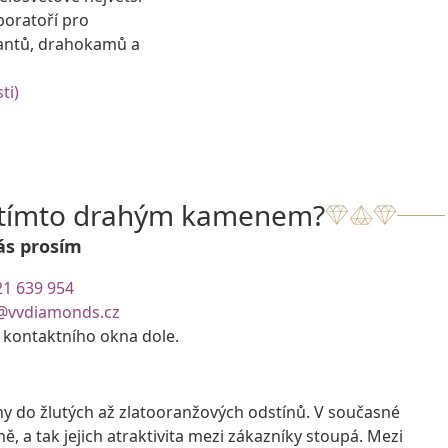
boratoří pro
antů, drahokamů a
ti)
s tímto drahým kamenem?
ás prosím
21 639 954
@vvdiamonds.cz
e kontaktního okna dole.
ny do žlutých až zlatooranžových odstínů. V současné
ně, a tak jejich atraktivita mezi zákazníky stoupá. Mezi