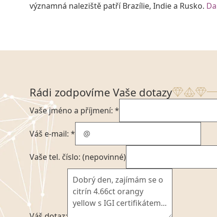
významná naleziště patří Brazílie, Indie a Rusko.
Da
Rádi zodpovíme Vaše dotazy
Vaše jméno a příjmení: *
Váš e-mail: *
Vaše tel. číslo: (nepovinné)
Váš dotaz: