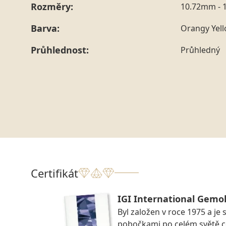
Rozměry:
10.72mm - 
Barva:
Orangy Yel
Průhlednost:
Průhledný
Certifikát
IGI International Gemol
Byl založen v roce 1975 a je 
pobočkami po celém světě ce