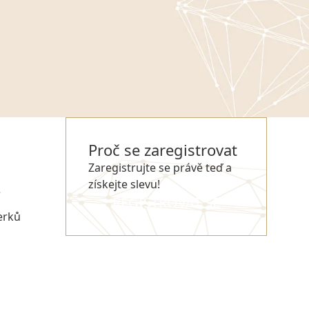
Proč se zaregistrovat
Zaregistrujte se právě teď a
získejte slevu!
e
REGISTROVAT SE
erků