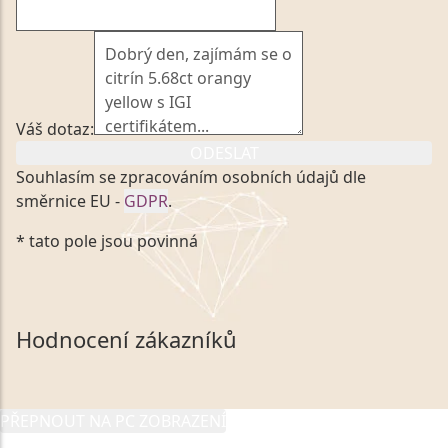
Váš dotaz:
ODESLAT
Souhlasím se zpracováním osobních údajů dle
směrnice EU -
GDPR
.
Kliknutím na výše uvedený odkaz, v souladu se
* tato pole jsou povinná
zákonem č. 101/2000 Sb. v platném znění výslovně
souhlasím se zpracováním a uchováním veškerých
mých osobních údajů, které poskytuji prostřednictvím
společnosti VVDiamonds s.r.o., IČO: 05892481. Tyto
Hodnocení zákazníků
údaje poskytuji společnosti VVDiamonds s.r.o., IČO:
05892481, jako správci osobních údajů či jako jeho
zmocněnému zástupci, výhradně za účelem poskytnutí
PŘEPNOUT NA PC ZOBRAZENÍ
informací, nejdéle na tři roky od jejich zaslání.