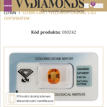
0
Domů
DRAHOKAMY A POLODRAHOKAMY
CITRÍN
CITRÍN 5.85CT YELLOWISH ORANGE S IGI
CERTIFIKÁTEM
Kód produktu:
010242
Přírodní drahý kámen
Mezinárodní certifikace