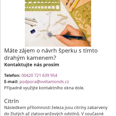
Máte zájem o návrh šperku s tímto
drahým kamenem?
Kontaktujte nás prosím
Telefon:
00420 721 639 954
E-mail:
podpora@vvdiamonds.cz
Případně využijte kontaktního okna dole.
Citrín
Následkem přítomnosti železa jsou citríny zabarveny
do žlutých až zlatooranžových odstínů. V současné