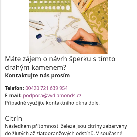
Máte zájem o návrh šperku s tímto
drahým kamenem?
Kontaktujte nás prosím
Telefon:
00420 721 639 954
E-mail:
podpora@vvdiamonds.cz
Případně využijte kontaktního okna dole.
Citrín
Následkem přítomnosti železa jsou citríny zabarveny
do žlutých až zlatooranžových odstínů. V současné