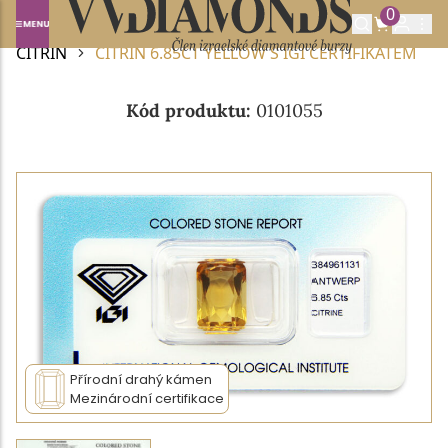
0
Domů
DRAHOKAMY A POLODRAHOKAMY
CITRÍN
CITRÍN 6.85CT YELLOW S IGI CERTIFIKÁTEM
Kód produktu:
0101055
Přírodní drahý kámen
Mezinárodní certifikace