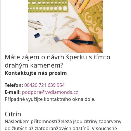
Máte zájem o návrh šperku s tímto
drahým kamenem?
Kontaktujte nás prosím
Telefon:
00420 721 639 954
E-mail:
podpora@vvdiamonds.cz
Případně využijte kontaktního okna dole.
Citrín
Následkem přítomnosti železa jsou citríny zabarveny
do žlutých až zlatooranžových odstínů. V současné