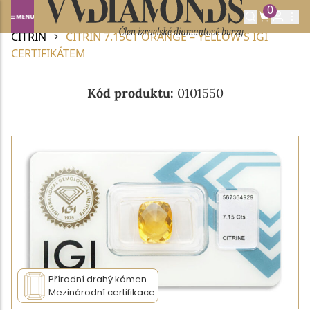
0
Domů
DRAHOKAMY A POLODRAHOKAMY
CITRÍN
CITRÍN 7.15CT ORANGE – YELLOW S IGI
CERTIFIKÁTEM
Kód produktu:
0101550
Přírodní drahý kámen
Mezinárodní certifikace