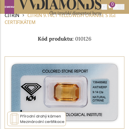
0
Domů
DRAHOKAMY A POLODRAHOKAMY
CITRÍN
CITRÍN 9.14CT YELLOWISH ORANGE S IGI
CERTIFIKÁTEM
Kód produktu:
010126
Přírodní drahý kámen
Mezinárodní certifikace