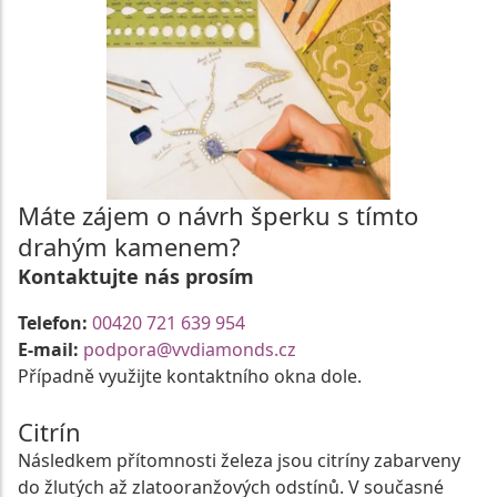
Máte zájem o návrh šperku s tímto
drahým kamenem?
Kontaktujte nás prosím
Telefon:
00420 721 639 954
E-mail:
podpora@vvdiamonds.cz
Případně využijte kontaktního okna dole.
Citrín
Následkem přítomnosti železa jsou citríny zabarveny
do žlutých až zlatooranžových odstínů. V současné