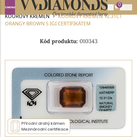
0
Domů
DRAHOKAMY A POLODRAHOKAMY
KOUŘOVÝ KŘEMEN
KOUŘOVÝ KŘEMEN 12.31CT
ORANGY BROWN S IGI CERTIFIKÁTEM
Kód produktu:
010343
Přírodní drahý kámen
Mezinárodní certifikace