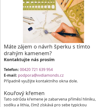
Máte zájem o návrh šperku s tímto
drahým kamenem?
Kontaktujte nás prosím
Telefon:
00420 721 639 954
E-mail:
podpora@vvdiamonds.cz
Případně využijte kontaktního okna dole.
Kouřový křemen
Tato odrůda křemene je zabarvena příměsí hliníku,
sodíku a lithia, čímž získává pro sebe typickou