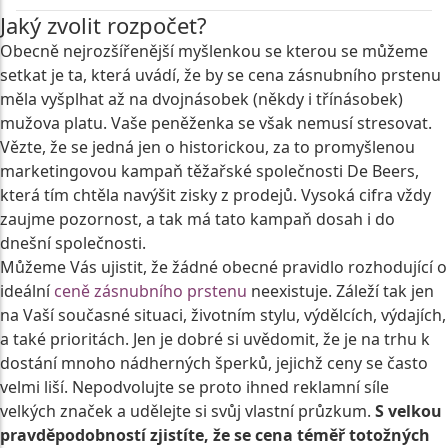
Jaký zvolit rozpočet?
Obecně nejrozšířenější myšlenkou se kterou se můžeme
setkat je ta, která uvádí, že by se cena zásnubního prstenu
měla vyšplhat až na dvojnásobek (někdy i třínásobek)
mužova platu. Vaše peněženka se však nemusí stresovat.
Vězte, že se jedná jen o historickou, za to promyšlenou
marketingovou kampaň těžařské společnosti De Beers,
která tím chtěla navýšit zisky z prodejů. Vysoká cifra vždy
zaujme pozornost, a tak má tato kampaň dosah i do
dnešní společnosti.
Můžeme Vás ujistit, že žádné obecné pravidlo rozhodující o
ideální
ceně zásnubního prstenu
neexistuje. Záleží tak jen
na Vaší současné situaci, životním stylu, výdělcích, výdajích,
a také prioritách. Jen je dobré si uvědomit, že je na trhu k
dostání mnoho nádherných šperků, jejichž ceny se často
velmi liší. Nepodvolujte se proto ihned reklamní síle
velkých značek a udělejte si svůj vlastní průzkum.
S velkou
pravděpodobností zjistíte, že se cena téměř totožných