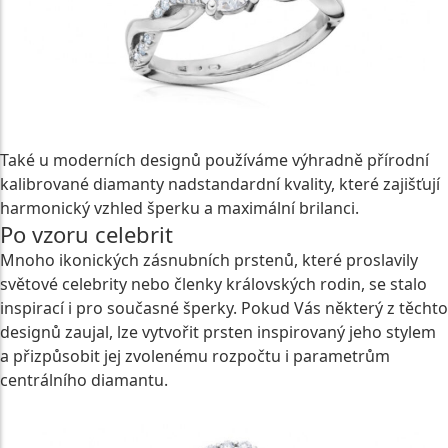
Také u moderních designů používáme výhradně přírodní
kalibrované diamanty nadstandardní kvality, které zajišťují
harmonický vzhled šperku a maximální brilanci.
Po vzoru celebrit
Mnoho ikonických zásnubních prstenů, které proslavily
světové celebrity nebo členky královských rodin, se stalo
inspirací i pro současné šperky. Pokud Vás některý z těchto
designů zaujal, lze vytvořit prsten inspirovaný jeho stylem
a přizpůsobit jej zvolenému rozpočtu i parametrům
centrálního diamantu.