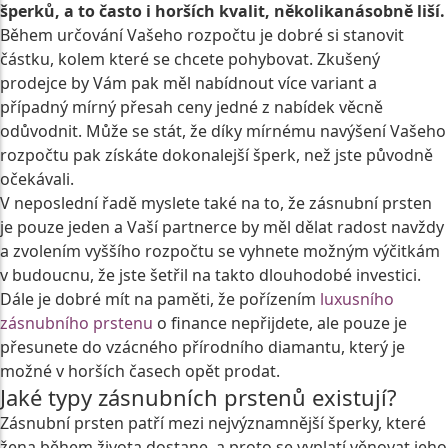
šperků, a to často i horších kvalit, několikanásobně liší.
Během určování Vašeho rozpočtu je dobré si stanovit
částku, kolem které se chcete pohybovat. Zkušený
prodejce by Vám pak měl nabídnout více variant a
případný mírný přesah ceny jedné z nabídek věcně
odůvodnit. Může se stát, že díky mírnému navýšení Vašeho
rozpočtu pak získáte dokonalejší šperk, než jste původně
očekávali.
V neposlední řadě myslete také na to, že zásnubní prsten
je pouze jeden a Vaší partnerce by měl dělat radost navždy
a zvolením vyššího rozpočtu se vyhnete možným výčitkám
v budoucnu, že jste šetřil na takto dlouhodobé investici.
Dále je dobré mít na paměti, že pořízením
luxusního
zásnubního prstenu
o finance nepřijdete, ale pouze je
přesunete do vzácného přírodního diamantu, který je
možné v horších časech opět prodat.
Jaké typy zásnubních prstenů existují?
Zásnubní prsten patří mezi nejvýznamnější šperky, které
žena během života dostane, a proto se vyplatí věnovat jeho