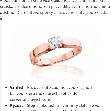
V poslední letech stále více oblíbenější varianta zlata, která
si získala srdce mnoha žen právě díky svému netradičnímu
odstínu.
Diamantové šperky z růžového zlata
jsou zkrátka
in.
Vzhled –
Růžové zlato zaujme svou krásnou
barvou, která může přecházet až do
červenofialových tónů.
Ryzost –
Stejně jako ostatní varianty zlata lze volit