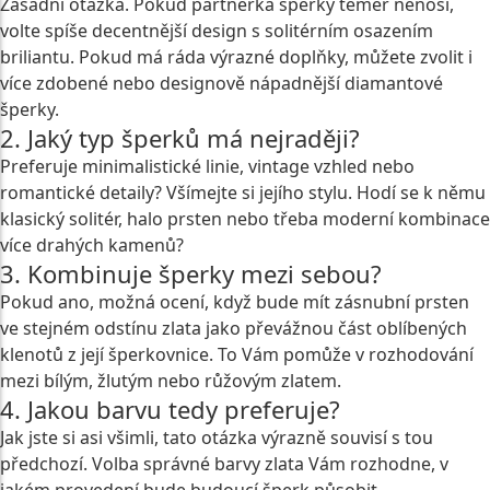
Zásadní otázka. Pokud partnerka šperky téměř nenosí,
volte spíše decentnější design s solitérním osazením
briliantu. Pokud má ráda výrazné doplňky, můžete zvolit i
více zdobené nebo designově nápadnější diamantové
šperky.
2. Jaký typ šperků má nejraději?
Preferuje minimalistické linie, vintage vzhled nebo
romantické detaily? Všímejte si jejího stylu. Hodí se k němu
klasický solitér, halo prsten nebo třeba moderní kombinace
více drahých kamenů?
3. Kombinuje šperky mezi sebou?
Pokud ano, možná ocení, když bude mít zásnubní prsten
ve stejném odstínu zlata jako převážnou část oblíbených
klenotů z její šperkovnice. To Vám pomůže v rozhodování
mezi bílým, žlutým nebo růžovým zlatem.
4. Jakou barvu tedy preferuje?
Jak jste si asi všimli, tato otázka výrazně souvisí s tou
předchozí. Volba správné barvy zlata Vám rozhodne, v
jakém provedení bude budoucí šperk působit