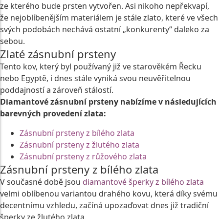
ze kterého bude prsten vytvořen. Asi nikoho nepřekvapí,
že nejoblíbenějším materiálem je stále zlato, které ve všech
svých podobách nechává ostatní „konkurenty“ daleko za
sebou.
Zlaté zásnubní prsteny
Tento kov, který byl používaný již ve starověkém Řecku
nebo Egyptě, i dnes stále vyniká svou neuvěřitelnou
poddajností a zároveň stálostí.
Diamantové zásnubní prsteny nabízíme v následujících
barevných provedení zlata:
Zásnubní prsteny z bílého zlata
Zásnubní prsteny z žlutého zlata
Zásnubní prsteny z růžového zlata
Zásnubní prsteny z bílého zlata
V současné době jsou
diamantové šperky z bílého zlata
velmi oblíbenou variantou drahého kovu, která díky svému
decentnímu vzhledu, začíná upozaďovat dnes již tradiční
šperky ze žlutého zlata.