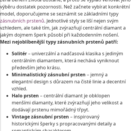
výběru dostatek pozornosti. Než začnete vybírat konkrétní
model, doporučujeme se seznámit se základními typy
zásnubních prstenů
. Jednotlivé styly se liší nejen svým
vzhledem, ale také tím, jak zvýrazňují centrální diamant a
jakým dojmem šperk působí při každodenním nošení.
Mezi nejoblíbenější typy zásnubních prstenů patří:
Solitér
– univerzální a nadčasová klasika s jediným
centrálním diamantem, která nechává vyniknout
především jeho krásu.
Minimalistický zásnubní prsten
– jemný a
elegantní design s důrazem na čisté linie a decentní
vzhled.
Halo prsten
– centrální diamant je obklopen
menšími diamanty, které zvýrazňují jeho velikost a
dodávají prstenu mimořádný třpyt.
Vintage zásnubní prsten
– inspirovaný
historickými šperky s propracovanými detaily a
romantickým charakterem.