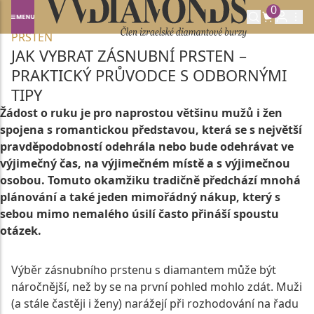
0
Domů
O DIAMANTECH
JAK VYBRAT ZÁSNUBNÍ
PRSTEN
JAK VYBRAT ZÁSNUBNÍ PRSTEN –
PRAKTICKÝ PRŮVODCE S ODBORNÝMI
TIPY
Žádost o ruku je pro naprostou většinu mužů i žen
spojena s romantickou představou, která se s největší
pravděpodobností odehrála nebo bude odehrávat ve
výjimečný čas, na výjimečném místě a s výjimečnou
osobou. Tomuto okamžiku tradičně předchází mnohá
plánování a také jeden mimořádný nákup, který s
sebou mimo nemalého úsilí často přináší spoustu
otázek.
Výběr zásnubního prstenu s diamantem může být
náročnější, než by se na první pohled mohlo zdát. Muži
(a stále častěji i ženy) narážejí při rozhodování na řadu