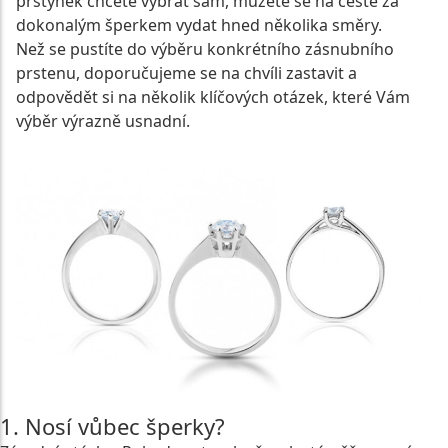
prstýnek chcete vybrat sám, můžete se na cestě za
dokonalým šperkem vydat hned několika směry.
Než se pustíte do výběru konkrétního zásnubního
prstenu, doporučujeme se na chvíli zastavit a
odpovědět si na několik klíčových otázek, které Vám
výběr výrazně usnadní.
1. Nosí vůbec šperky?