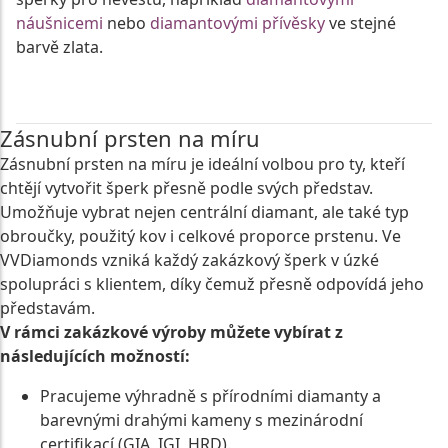
náušnicemi
nebo
diamantovými přívěsky
ve stejné
barvě zlata.
Zásnubní prsten na míru
Zásnubní prsten na míru je ideální volbou pro ty, kteří
chtějí vytvořit šperk přesně podle svých představ.
Umožňuje vybrat nejen centrální diamant, ale také typ
obroučky, použitý kov i celkové proporce prstenu. Ve
VVDiamonds vzniká každý zakázkový šperk v úzké
spolupráci s klientem, díky čemuž přesně odpovídá jeho
představám.
V rámci zakázkové výroby můžete vybírat z
následujících možností:
Pracujeme výhradně s přírodními diamanty a
barevnými drahými kameny s mezinárodní
certifikací (GIA, IGI, HRD).