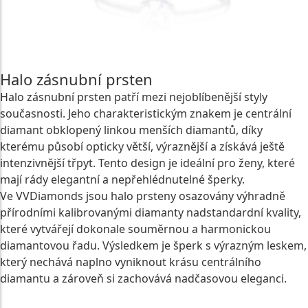
Halo zásnubní prsten
Halo zásnubní prsten patří mezi nejoblíbenější styly
současnosti. Jeho charakteristickým znakem je centrální
diamant obklopený linkou menších diamantů, díky
kterému působí opticky větší, výraznější a získává ještě
intenzivnější třpyt. Tento design je ideální pro ženy, které
mají rády elegantní a nepřehlédnutelné šperky.
Ve VVDiamonds jsou halo prsteny osazovány výhradně
přírodními kalibrovanými diamanty nadstandardní kvality,
které vytvářejí dokonale souměrnou a harmonickou
diamantovou řadu. Výsledkem je šperk s výrazným leskem,
který nechává naplno vyniknout krásu centrálního
diamantu a zároveň si zachovává nadčasovou eleganci.