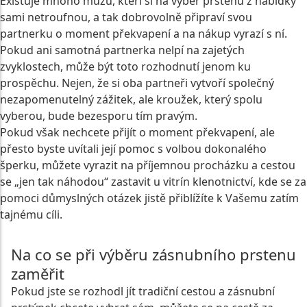
Existuje mnoho mužů, kteří si na výběr prstenu z nabídky
sami netroufnou, a tak dobrovolně připraví svou
partnerku o moment překvapení a na nákup vyrazí s ní.
Pokud ani samotná partnerka nelpí na zajetých
zvyklostech, může být toto rozhodnutí jenom ku
prospěchu. Nejen, že si oba partneři vytvoří společný
nezapomenutelný zážitek, ale kroužek, který spolu
vyberou, bude bezesporu tím pravým.
Pokud však nechcete přijít o moment překvapení, ale
přesto byste uvítali její pomoc s volbou dokonalého
šperku, můžete vyrazit na příjemnou procházku a cestou
se „jen tak náhodou“ zastavit u vitrín klenotnictví, kde se za
pomoci důmyslných otázek jistě přiblížíte k Vašemu zatím
tajnému cíli.
Na co se při výběru zásnubního prstenu
zaměřit
Pokud jste se rozhodl jít tradiční cestou a zásnubní