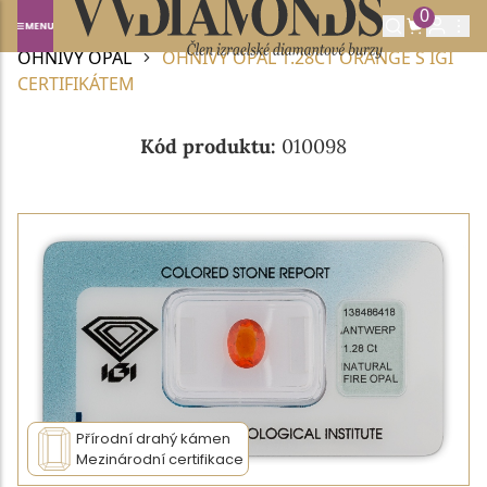
0
Domů
DRAHOKAMY A POLODRAHOKAMY
OHNIVÝ OPÁL
OHNIVÝ OPÁL 1.28CT ORANGE S IGI
CERTIFIKÁTEM
Kód produktu:
010098
Přírodní drahý kámen
Mezinárodní certifikace