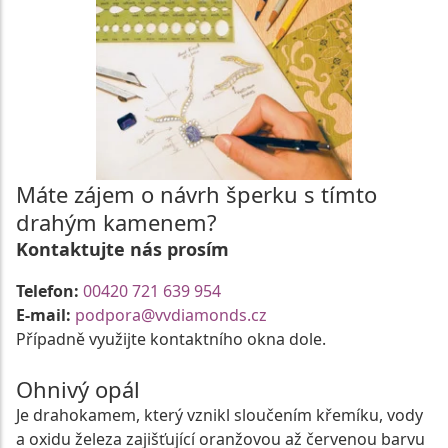
Máte zájem o návrh šperku s tímto
drahým kamenem?
Kontaktujte nás prosím
Telefon:
00420 721 639 954
E-mail:
podpora@vvdiamonds.cz
Případně využijte kontaktního okna dole.
Ohnivý opál
Je drahokamem, který vznikl sloučením křemíku, vody
a oxidu železa zajišťující oranžovou až červenou barvu