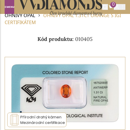
0
Domů
DRAHOKAMY A POLODRAHOKAMY
OHNIVÝ OPÁL
OHNIVÝ OPÁL 1.31CT ORANGE S IGI
CERTIFIKÁTEM
Kód produktu:
010405
Přírodní drahý kámen
Mezinárodní certifikace