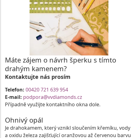
Máte zájem o návrh šperku s tímto
drahým kamenem?
Kontaktujte nás prosím
Telefon:
00420 721 639 954
E-mail:
podpora@vvdiamonds.cz
Případně využijte kontaktního okna dole.
Ohnivý opál
Je drahokamem, který vznikl sloučením křemíku, vody
a oxidu železa zajišťující oranžovou až červenou barvu