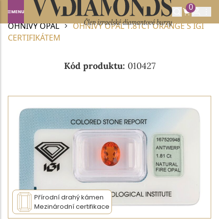
0
Domů
DRAHOKAMY A POLODRAHOKAMY
OHNIVÝ OPÁL
OHNIVÝ OPÁL 1.81CT ORANGE S IGI
CERTIFIKÁTEM
Kód produktu:
010427
Přírodní drahý kámen
Mezinárodní certifikace