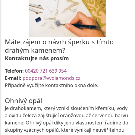
Máte zájem o návrh šperku s tímto
drahým kamenem?
Kontaktujte nás prosím
Telefon:
00420 721 639 954
E-mail:
podpora@vvdiamonds.cz
Případně využijte kontaktního okna dole.
Ohnivý opál
Je drahokamem, který vznikl sloučením křemíku, vody
a oxidu železa zajišťující oranžovou až červenou barvu
kamene. Ohnivý opál díky jeho vlastnostem řadíme do
skupiny vzácných opálů, které vynikají neuvěřitelnou