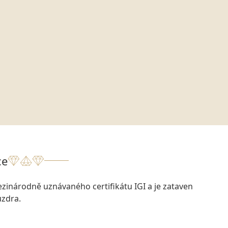
ce
zinárodně uznávaného certifikátu IGI a je zataven
zdra.