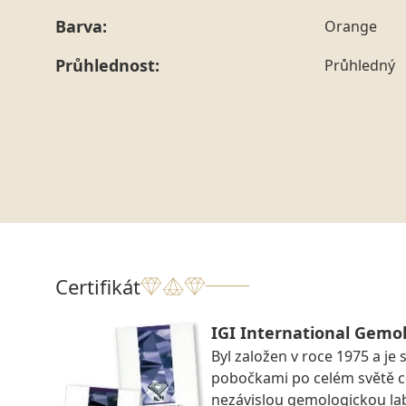
Barva:
Orange
Průhlednost:
Průhledný
Certifikát
IGI International Gemol
Byl založen v roce 1975 a je 
pobočkami po celém světě ce
nezávislou gemologickou la