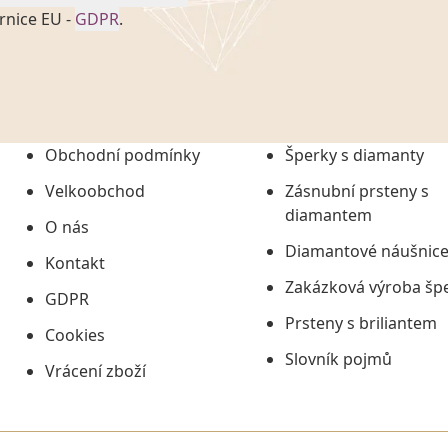
rnice EU -
GDPR
.
onem č. 101/2000 Sb. v
 a uchováním veškerých
vím společnosti
tuji společnosti
ních údajů či jako jeho
Obchodní podmínky
Šperky s diamanty
tí informací, nejdéle
Velkoobchod
Zásnubní prsteny s
diamantem
O nás
Diamantové náušnic
Kontakt
Zakázková výroba šp
GDPR
Prsteny s briliantem
Cookies
Slovník pojmů
Vrácení zboží