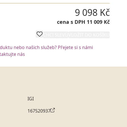
9 098 Kč
cena s DPH 11 009 Kč
CHCI SLEVU
VLOŽIT DO KOŠÍKU
oduktu nebo našich služeb? Přejete si s námi
aktujte nás
IGI
167520937