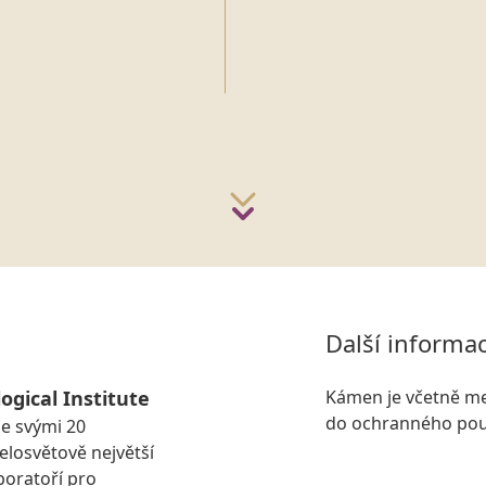
Další informa
ogical Institute
Kámen je včetně me
do ochranného pou
se svými 20
losvětově největší
boratoří pro