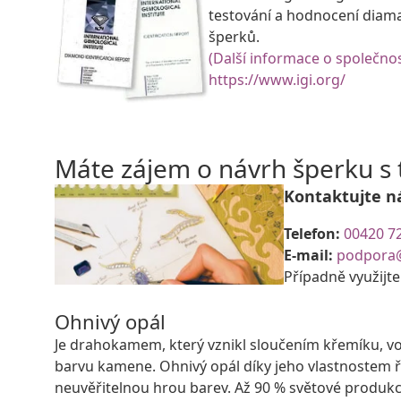
testování a hodnocení diam
šperků.
(Další informace o společnos
https://www.igi.org/
Máte zájem o návrh šperku 
Kontaktujte n
Telefon:
00420 7
E-mail:
podpora
Případně využijt
Ohnivý opál
Je drahokamem, který vznikl sloučením křemíku, vod
barvu kamene. Ohnivý opál díky jeho vlastnostem ř
neuvěřitelnou hrou barev. Až 90 % světové produkc