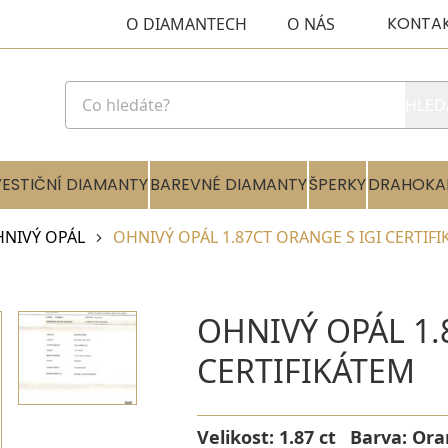
KONTA
O DIAMANTECH
O NÁS
HLED
VESTIČNÍ DIAMANTY
BAREVNÉ DIAMANTY
ŠPERKY
DRAHOKA
NIVÝ OPÁL
OHNIVÝ OPÁL 1.87CT ORANGE S IGI CERTIF
OHNIVÝ OPÁL 1.
CERTIFIKÁTEM
Velikost:
1.87 ct
Barva:
Ora