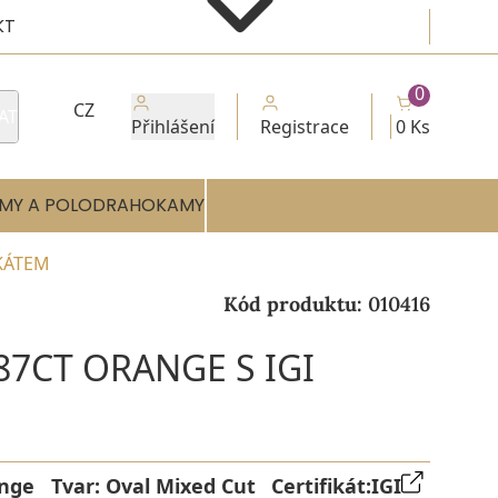
KT
0
CZ
AT
Přihlášení
Registrace
0 Ks
MY A POLODRAHOKAMY
IKÁTEM
Kód produktu:
010416
87CT ORANGE S IGI
nge
Tvar:
Oval Mixed Cut
Certifikát:
IGI