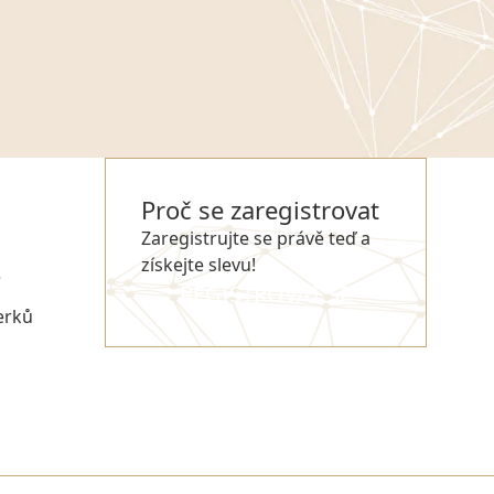
Proč se zaregistrovat
Zaregistrujte se právě teď a
získejte slevu!
e
REGISTROVAT SE
erků