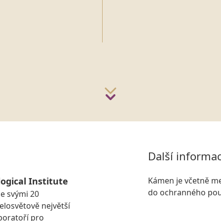
Další informa
ogical Institute
Kámen je včetně me
do ochranného pou
se svými 20
losvětově největší
boratoří pro