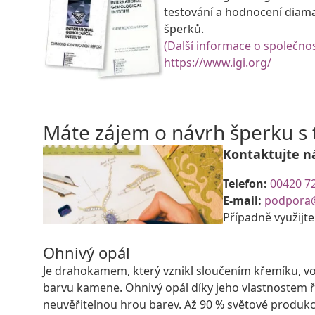
testování a hodnocení diam
šperků.
(Další informace o společnos
https://www.igi.org/
Máte zájem o návrh šperku 
Kontaktujte n
Telefon:
00420 7
E-mail:
podpora
Případně využijt
Ohnivý opál
Je drahokamem, který vznikl sloučením křemíku, vod
barvu kamene. Ohnivý opál díky jeho vlastnostem ř
neuvěřitelnou hrou barev. Až 90 % světové produkc