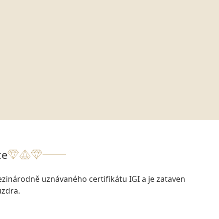
ce
zinárodně uznávaného certifikátu IGI a je zataven
zdra.