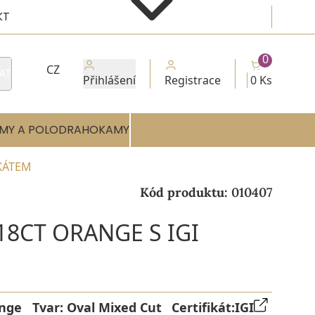
KT
0
CZ
AT
Přihlášení
Registrace
0 Ks
MY A POLODRAHOKAMY
IKÁTEM
Kód produktu:
010407
18CT ORANGE S IGI
nge
Tvar:
Oval Mixed Cut
Certifikát:
IGI