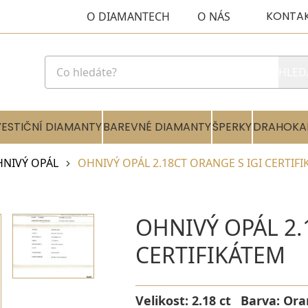
KONTA
O DIAMANTECH
O NÁS
HLED
VESTIČNÍ DIAMANTY
BAREVNÉ DIAMANTY
ŠPERKY
DRAHOKA
NIVÝ OPÁL
OHNIVÝ OPÁL 2.18CT ORANGE S IGI CERTIF
OHNIVÝ OPÁL 2.
CERTIFIKÁTEM
Velikost:
2.18 ct
Barva:
Ora