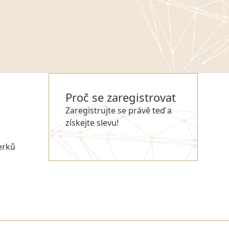
Proč se zaregistrovat
Zaregistrujte se právě teď a
získejte slevu!
e
REGISTROVAT SE
erků