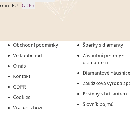
rnice EU -
GDPR
.
onem č. 101/2000 Sb. v
 a uchováním veškerých
vím společnosti
tuji společnosti
ních údajů či jako jeho
Obchodní podmínky
Šperky s diamanty
tí informací, nejdéle
Velkoobchod
Zásnubní prsteny s
diamantem
O nás
Diamantové náušnic
Kontakt
Zakázková výroba šp
GDPR
Prsteny s briliantem
Cookies
Slovník pojmů
Vrácení zboží