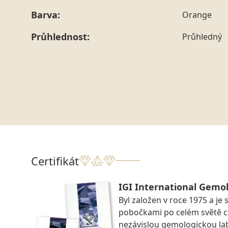
Barva:
Orange
Průhlednost:
Průhledný
Certifikát
IGI International Gemol
Byl založen v roce 1975 a je 
pobočkami po celém světě ce
nezávislou gemologickou la