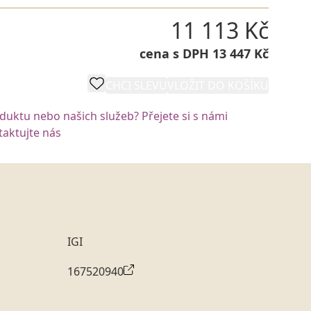
11 113 Kč
cena s DPH 13 447 Kč
CHCI SLEVU
VLOŽIT DO KOŠÍKU
oduktu nebo našich služeb? Přejete si s námi
aktujte nás
IGI
167520940