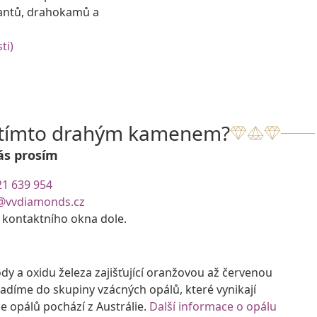
antů, drahokamů a
ti)
s tímto drahým kamenem?
ás prosím
21 639 954
@vvdiamonds.cz
e kontaktního okna dole.
y a oxidu železa zajišťující oranžovou až červenou
adíme do skupiny vzácných opálů, které vynikají
e opálů pochází z Austrálie.
Další informace o opálu