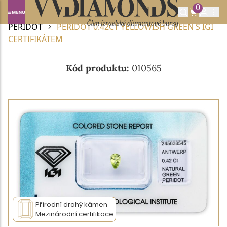
0
Domů
DRAHOKAMY A POLODRAHOKAMY
PERIDOT
PERIDOT 0.42CT YELLOWISH GREEN S IGI
CERTIFIKÁTEM
Kód produktu:
010565
Přírodní drahý kámen
Mezinárodní certifikace