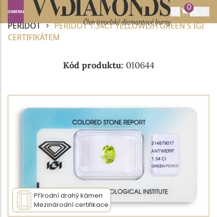
0
Domů
DRAHOKAMY A POLODRAHOKAMY
PERIDOT
PERIDOT 1.34CT YELLOWISH GREEN S IGI
CERTIFIKÁTEM
Kód produktu:
010644
Přírodní drahý kámen
Mezinárodní certifikace