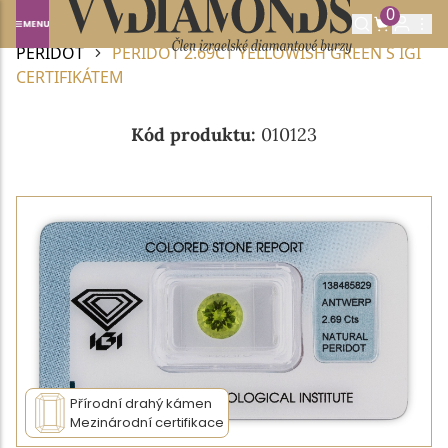
0
Domů
DRAHOKAMY A POLODRAHOKAMY
PERIDOT
PERIDOT 2.69CT YELLOWISH GREEN S IGI
CERTIFIKÁTEM
Kód produktu:
010123
Přírodní drahý kámen
Mezinárodní certifikace