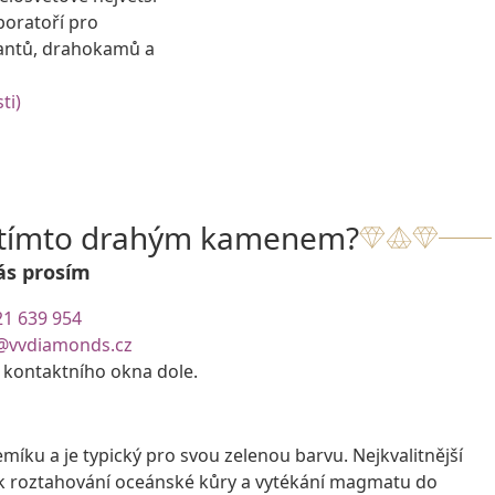
boratoří pro
antů, drahokamů a
ti)
s tímto drahým kamenem?
ás prosím
21 639 954
@vvdiamonds.cz
e kontaktního okna dole.
íku a je typický pro svou zelenou barvu. Nejkvalitnější
 k roztahování oceánské kůry a vytékání magmatu do