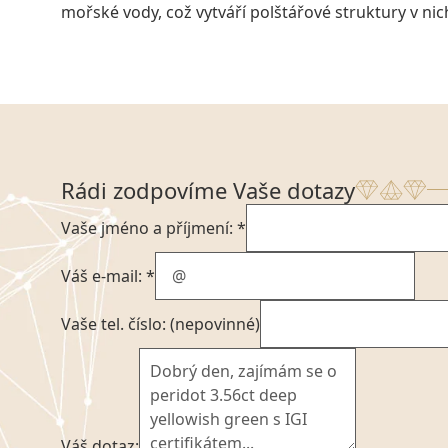
mořské vody, což vytváří polštářové struktury v nic
Rádi zodpovíme Vaše dotazy
Vaše jméno a příjmení: *
Váš e-mail: *
Vaše tel. číslo: (nepovinné)
Váš dotaz: