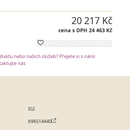
20 217 Kč
cena s DPH 24 463 Kč
CHCI SLEVU
VLOŽIT DO KOŠÍKU
oduktu nebo našich služeb? Přejete si s námi
aktujte nás
IGI
696514440