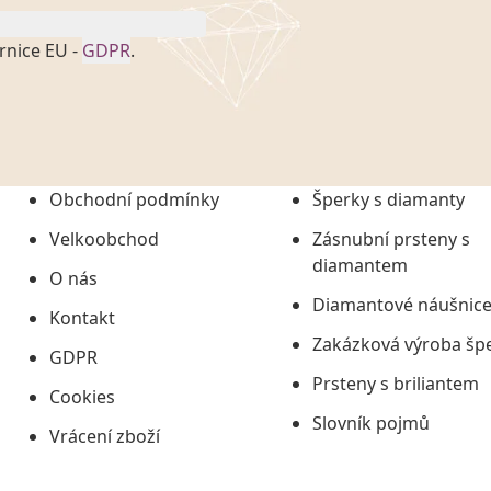
rnice EU -
GDPR
.
onem č. 101/2000 Sb. v
 a uchováním veškerých
vím společnosti
tuji společnosti
ních údajů či jako jeho
Obchodní podmínky
Šperky s diamanty
tí informací, nejdéle
Velkoobchod
Zásnubní prsteny s
diamantem
O nás
Diamantové náušnic
Kontakt
Zakázková výroba šp
GDPR
Prsteny s briliantem
Cookies
Slovník pojmů
Vrácení zboží