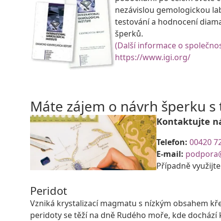
nezávislou gemologickou la
testování a hodnocení diam
šperků.
(Další informace o společnos
https://www.igi.org/
Máte zájem o návrh šperku 
Kontaktujte n
Telefon:
00420 7
E-mail:
podpora
Případně využijt
Peridot
Vzniká krystalizací magmatu s nízkým obsahem křem
peridoty se těží na dně Rudého moře, kde dochází