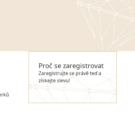
Proč se zaregistrovat
Zaregistrujte se právě teď a
získejte slevu!
e
REGISTROVAT SE
erků