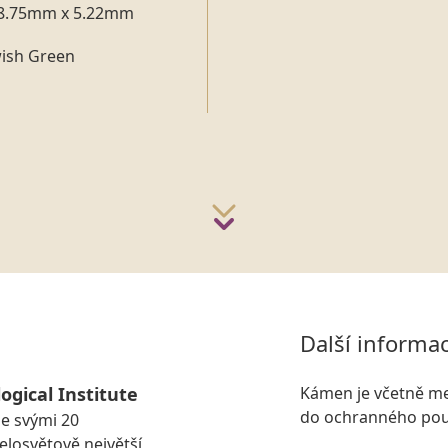
8.75mm x 5.22mm
wish Green
Další informa
ogical Institute
Kámen je včetně me
do ochranného pou
se svými 20
losvětově největší