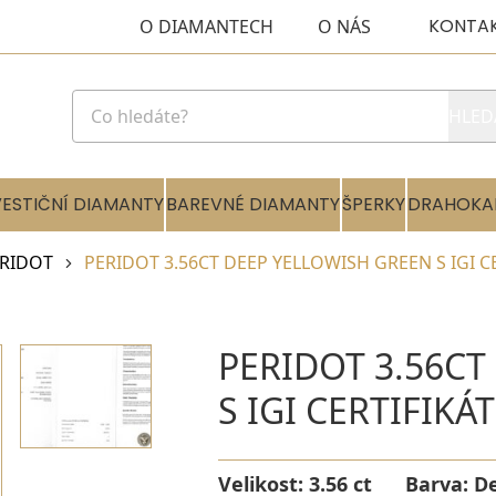
KONTA
O DIAMANTECH
O NÁS
HLED
VESTIČNÍ DIAMANTY
BAREVNÉ DIAMANTY
ŠPERKY
DRAHOKA
RIDOT
PERIDOT 3.56CT DEEP YELLOWISH GREEN S IGI C
PERIDOT 3.56CT
S IGI CERTIFIKÁ
Velikost:
3.56 ct
Barva:
De