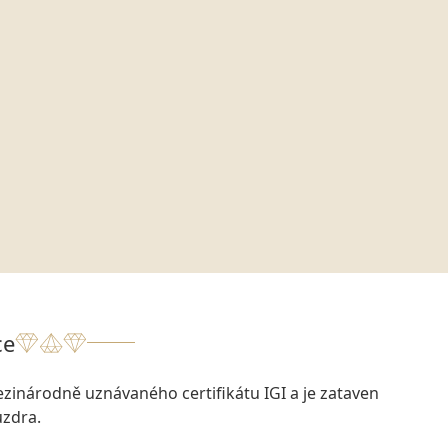
ce
zinárodně uznávaného certifikátu IGI a je zataven
zdra.