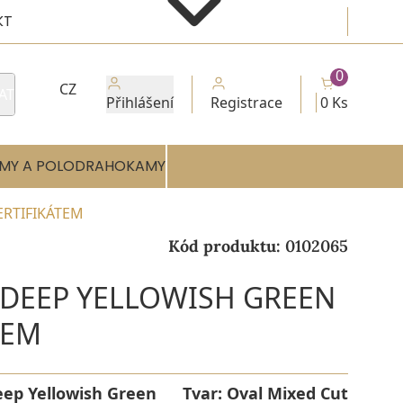
KT
0
CZ
AT
Přihlášení
Registrace
0 Ks
MY A POLODRAHOKAMY
ERTIFIKÁTEM
Kód produktu:
0102065
 DEEP YELLOWISH GREEN
TEM
ep Yellowish Green
Tvar:
Oval Mixed Cut