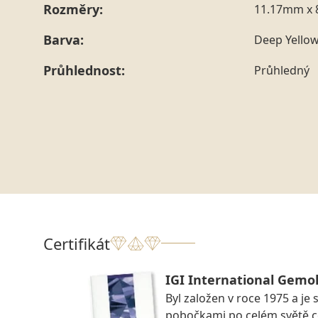
Rozměry:
11.17mm x 
Barva:
Deep Yello
Průhlednost:
Průhledný
Certifikát
IGI International Gemol
Byl založen v roce 1975 a je 
pobočkami po celém světě ce