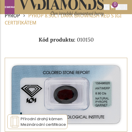
0
Domů
DRAHOKAMY A POLODRAHOKAMY
PYROP
PYROP 8.90CT DARK BROWNISH RED S IGI
CERTIFIKÁTEM
Kód produktu:
010150
Přírodní drahý kámen
Mezinárodní certifikace