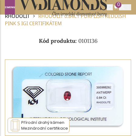
0
Domů
DRAHOKAMY A POLODRAHOKAMY
RHODOLIT
RHODOLIT 0.84CT PURPLISH REDDISH
PINK S IGI CERTIFIKÁTEM
Kód produktu:
0101136
Přírodní drahý kámen
Mezinárodní certifikace