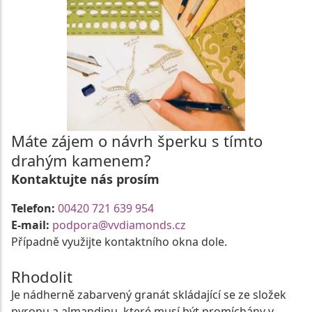
Máte zájem o návrh šperku s tímto
drahým kamenem?
Kontaktujte nás prosím
Telefon:
00420 721 639 954
E-mail:
podpora@vvdiamonds.cz
Případně využijte kontaktního okna dole.
Rhodolit
Je nádherně zabarvený granát skládající se ze složek
pyropu a almandinu, které musí být promíchány v