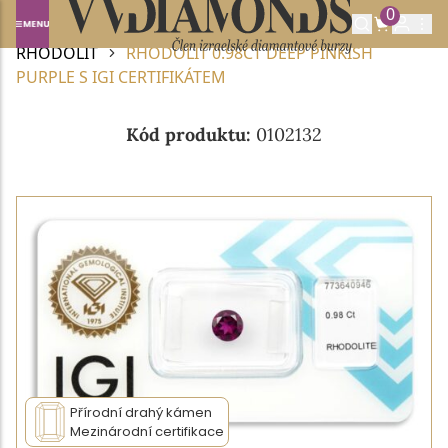
0
Domů
DRAHOKAMY A POLODRAHOKAMY
RHODOLIT
RHODOLIT 0.98CT DEEP PINKISH
PURPLE S IGI CERTIFIKÁTEM
Kód produktu:
0102132
Přírodní drahý kámen
Mezinárodní certifikace