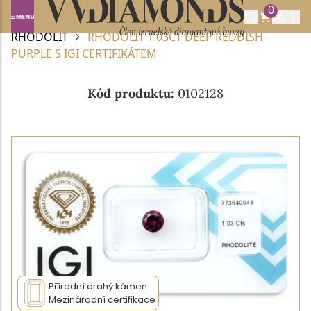
0
Domů
DRAHOKAMY A POLODRAHOKAMY
RHODOLIT
RHODOLIT 1.03CT DEEP REDDISH
PURPLE S IGI CERTIFIKÁTEM
Kód produktu:
0102128
Přírodní drahý kámen
Mezinárodní certifikace