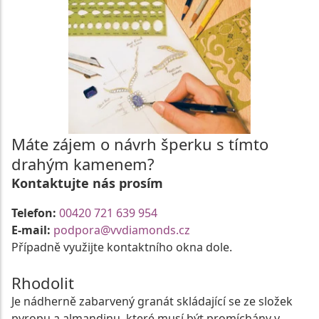
Máte zájem o návrh šperku s tímto
drahým kamenem?
Kontaktujte nás prosím
Telefon:
00420 721 639 954
E-mail:
podpora@vvdiamonds.cz
Případně využijte kontaktního okna dole.
Rhodolit
Je nádherně zabarvený granát skládající se ze složek
pyropu a almandinu, které musí být promíchány v