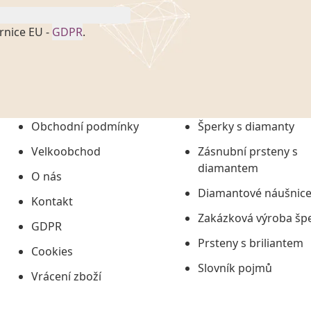
rnice EU -
GDPR
.
onem č. 101/2000 Sb. v
 a uchováním veškerých
vím společnosti
tuji společnosti
ních údajů či jako jeho
Obchodní podmínky
Šperky s diamanty
tí informací, nejdéle
Velkoobchod
Zásnubní prsteny s
diamantem
O nás
Diamantové náušnic
Kontakt
Zakázková výroba šp
GDPR
Prsteny s briliantem
Cookies
Slovník pojmů
Vrácení zboží