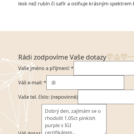
lesk než rubín či safír a oslňuje krásným spektrem
Rádi zodpovíme Vaše dotazy
Vaše jméno a příjmení: *
Váš e-mail: *
Vaše tel. číslo: (nepovinné)
Váš dotaz: