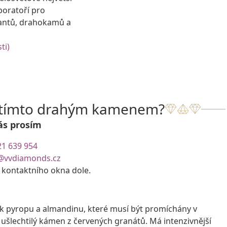
boratoří pro
antů, drahokamů a
ti)
s tímto drahým kamenem?
ás prosím
21 639 954
@vvdiamonds.cz
e kontaktního okna dole.
žek pyropu a almandinu, které musí být promíchány v
ušlechtilý kámen z červených granátů. Má intenzivnější