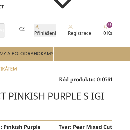
KT
0
CZ
AT
Přihlášení
Registrace
0 Ks
MY A POLODRAHOKAMY
FIKÁTEM
Kód produktu:
010761
T PINKISH PURPLE S IGI
a:
Pinkish Purple
Tvar:
Pear Mixed Cut