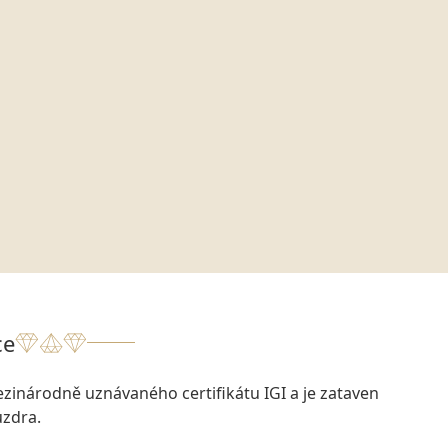
ce
zinárodně uznávaného certifikátu IGI a je zataven
zdra.