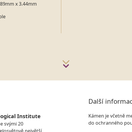
.89mm x 3.44mm
ple
Další informa
ogical Institute
Kámen je včetně me
do ochranného pou
se svými 20
losvětově největší