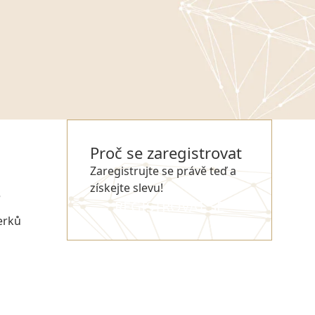
Proč se zaregistrovat
Zaregistrujte se právě teď a
získejte slevu!
e
REGISTROVAT SE
erků