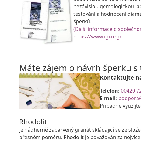
nezávislou gemologickou la
testování a hodnocení diam
šperků.
(Další informace o společnos
https://www.igi.org/
Máte zájem o návrh šperku 
Kontaktujte n
Telefon:
00420 7
E-mail:
podpora
Případně využijt
Rhodolit
Je nádherně zabarvený granát skládající se ze slo
přesném poměru. Rhodolit je považován za nejvíce 