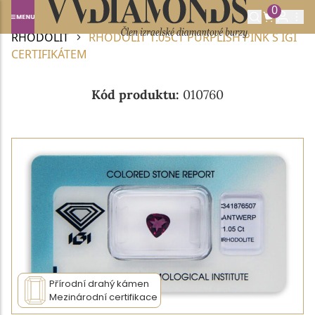
0
Domů
DRAHOKAMY A POLODRAHOKAMY
RHODOLIT
RHODOLIT 1.05CT PURPLISH PINK S IGI
CERTIFIKÁTEM
Kód produktu:
010760
Přírodní drahý kámen
Mezinárodní certifikace