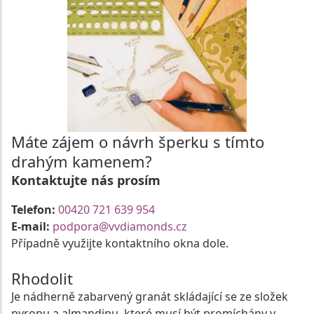
Máte zájem o návrh šperku s tímto
drahým kamenem?
Kontaktujte nás prosím
Telefon:
00420 721 639 954
E-mail:
podpora@vvdiamonds.cz
Případně využijte kontaktního okna dole.
Rhodolit
Je nádherně zabarvený granát skládající se ze složek
pyropu a almandinu, které musí být promíchány v