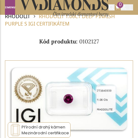
0
Domů
DRAHOKAMY A POLODRAHOKAMY
RHODOLIT
RHODOLIT 1.06CT DEEP PINKISH
PURPLE S IGI CERTIFIKÁTEM
Kód produktu:
0102127
Přírodní drahý kámen
Mezinárodní certifikace