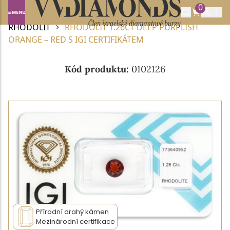
0
Domů
DRAHOKAMY A POLODRAHOKAMY
RHODOLIT
RHODOLIT 1.26CT DEEP PURPLISH
ORANGE – RED S IGI CERTIFIKÁTEM
Kód produktu:
0102126
Přírodní drahý kámen
Mezinárodní certifikace