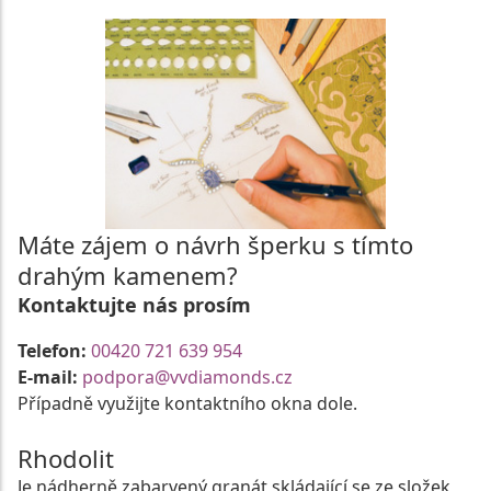
Máte zájem o návrh šperku s tímto
drahým kamenem?
Kontaktujte nás prosím
Telefon:
00420 721 639 954
E-mail:
podpora@vvdiamonds.cz
Případně využijte kontaktního okna dole.
Rhodolit
Je nádherně zabarvený granát skládající se ze složek