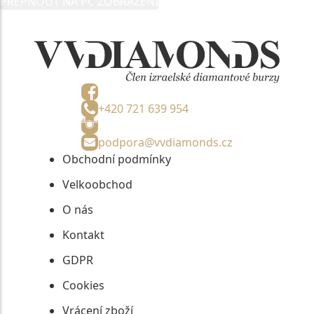
PŘEPNOUT NA PC ZOBRAZENÍ
informací, nejdéle na tři roky od jejich zaslání.
+420 721 639 954
podpora@vvdiamonds.cz
Obchodní podmínky
Velkoobchod
O nás
Kontakt
GDPR
Cookies
Vrácení zboží