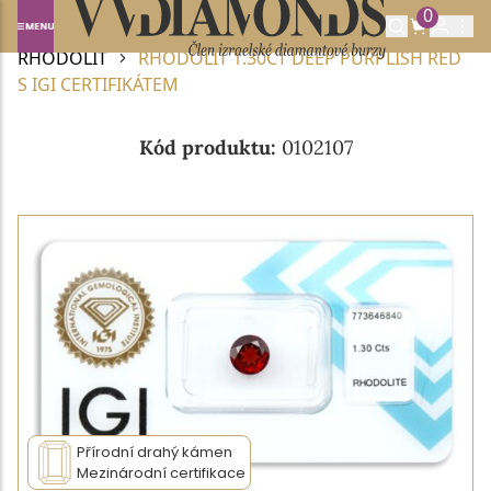
0
Domů
DRAHOKAMY A POLODRAHOKAMY
RHODOLIT
RHODOLIT 1.30CT DEEP PURPLISH RED
S IGI CERTIFIKÁTEM
Kód produktu:
0102107
Přírodní drahý kámen
Mezinárodní certifikace