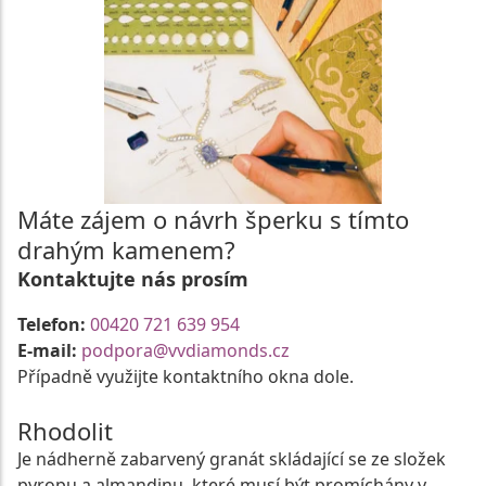
Máte zájem o návrh šperku s tímto
drahým kamenem?
Kontaktujte nás prosím
Telefon:
00420 721 639 954
E-mail:
podpora@vvdiamonds.cz
Případně využijte kontaktního okna dole.
Rhodolit
Je nádherně zabarvený granát skládající se ze složek
pyropu a almandinu, které musí být promíchány v