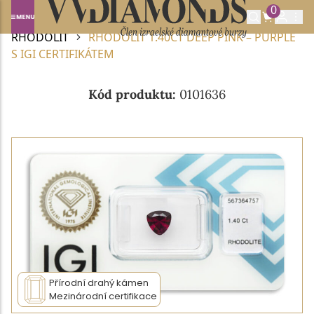
0
Domů
DRAHOKAMY A POLODRAHOKAMY
RHODOLIT
RHODOLIT 1.40CT DEEP PINK – PURPLE
S IGI CERTIFIKÁTEM
Kód produktu:
0101636
Přírodní drahý kámen
Mezinárodní certifikace