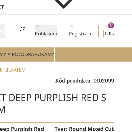
KT
0
CZ
AT
Přihlášení
Registrace
0 Ks
MY A POLODRAHOKAMY
ERTIFIKÁTEM
Kód produktu:
0102099
T DEEP PURPLISH RED S
EM
eep Purplish Red
Tvar:
Round Mixed Cut