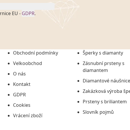
rnice EU -
GDPR
.
onem č. 101/2000 Sb. v
 a uchováním veškerých
vím společnosti
tuji společnosti
ních údajů či jako jeho
Obchodní podmínky
Šperky s diamanty
tí informací, nejdéle
Velkoobchod
Zásnubní prsteny s
diamantem
O nás
Diamantové náušnic
Kontakt
Zakázková výroba šp
GDPR
Prsteny s briliantem
Cookies
Slovník pojmů
Vrácení zboží