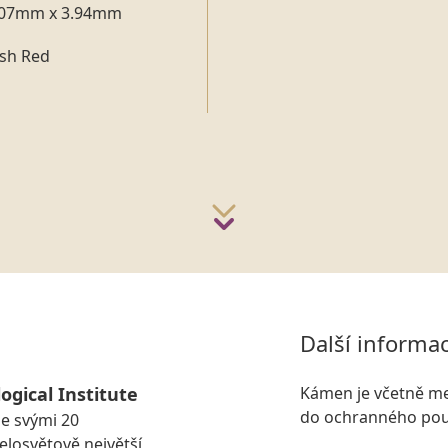
.07mm x 3.94mm
ish Red
Další informa
ogical Institute
Kámen je včetně me
do ochranného pou
se svými 20
losvětově největší