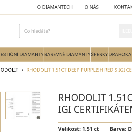
KONTA
O DIAMANTECH
O NÁS
HLED
VESTIČNÍ DIAMANTY
BAREVNÉ DIAMANTY
ŠPERKY
DRAHOKA
HODOLIT
RHODOLIT 1.51CT DEEP PURPLISH RED S IGI C
RHODOLIT 1.51C
IGI CERTIFIKÁT
Velikost:
1.51 ct
Barva:
D