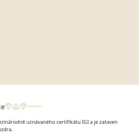
ce
zinárodně uznávaného certifikátu IGI a je zataven
zdra.