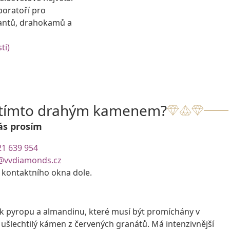
boratoří pro
antů, drahokamů a
ti)
s tímto drahým kamenem?
ás prosím
21 639 954
@vvdiamonds.cz
e kontaktního okna dole.
žek pyropu a almandinu, které musí být promíchány v
ušlechtilý kámen z červených granátů. Má intenzivnější