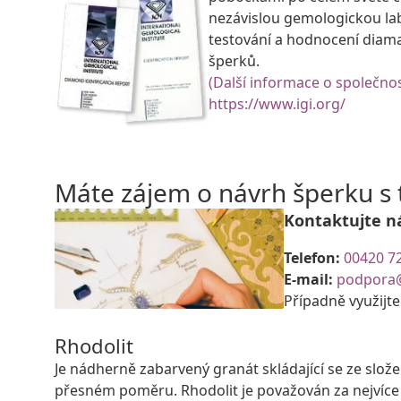
nezávislou gemologickou la
testování a hodnocení diam
šperků.
(Další informace o společnos
https://www.igi.org/
Máte zájem o návrh šperku 
Kontaktujte n
Telefon:
00420 7
E-mail:
podpora
Případně využijt
Rhodolit
Je nádherně zabarvený granát skládající se ze slo
přesném poměru. Rhodolit je považován za nejvíce 