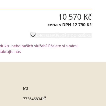
10 570 Kč
cena s DPH 12 790 Kč
CHCI SLEVU
VLOŽIT DO KOŠÍKU
oduktu nebo našich služeb? Přejete si s námi
aktujte nás
IGI
773646834