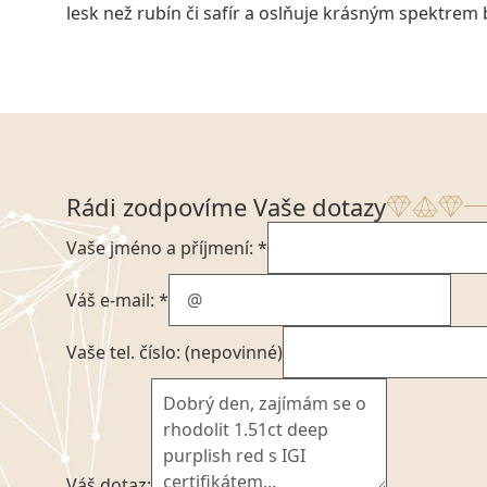
lesk než rubín či safír a oslňuje krásným spektrem
Rádi zodpovíme Vaše dotazy
Vaše jméno a příjmení: *
Váš e-mail: *
Vaše tel. číslo: (nepovinné)
Váš dotaz: