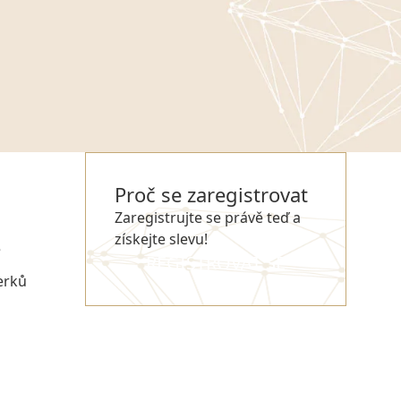
Proč se zaregistrovat
Zaregistrujte se právě teď a
získejte slevu!
e
REGISTROVAT SE
erků