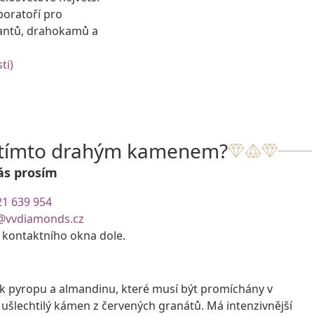
boratoří pro
antů, drahokamů a
ti)
s tímto drahým kamenem?
ás prosím
21 639 954
@vvdiamonds.cz
e kontaktního okna dole.
žek pyropu a almandinu, které musí být promíchány v
ušlechtilý kámen z červených granátů. Má intenzivnější