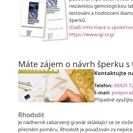
nezávislou gemologickou la
testování a hodnocení diam
šperků.
(Další informace o společnos
https://www.igi.org/
Máte zájem o návrh šperku 
Kontaktujte n
Telefon:
00420 7
E-mail:
podpora
Případně využijt
Rhodolit
Je nádherně zabarvený granát skládající se ze slo
přesném poměru. Rhodolit je považován za nejvíce 