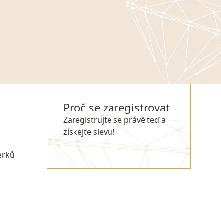
Proč se zaregistrovat
Zaregistrujte se právě teď a
získejte slevu!
e
REGISTROVAT SE
erků