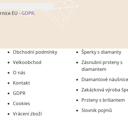
rnice EU -
GDPR
.
onem č. 101/2000 Sb. v
 a uchováním veškerých
vím společnosti
tuji společnosti
ních údajů či jako jeho
Obchodní podmínky
Šperky s diamanty
tí informací, nejdéle
Velkoobchod
Zásnubní prsteny s
diamantem
O nás
Diamantové náušnic
Kontakt
Zakázková výroba šp
GDPR
Prsteny s briliantem
Cookies
Slovník pojmů
Vrácení zboží