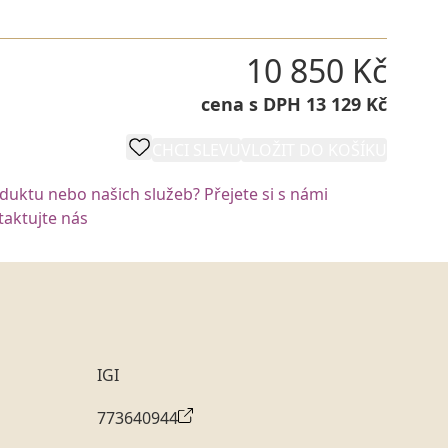
10 850 Kč
cena s DPH 13 129 Kč
CHCI SLEVU
VLOŽIT DO KOŠÍKU
oduktu nebo našich služeb? Přejete si s námi
aktujte nás
IGI
773640944