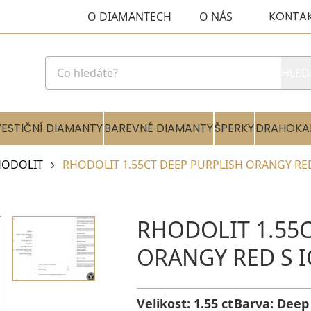
KONTA
O DIAMANTECH
O NÁS
HLED
VESTIČNÍ DIAMANTY
BAREVNÉ DIAMANTY
ŠPERKY
DRAHOKA
HODOLIT
RHODOLIT 1.55CT DEEP PURPLISH ORANGY RED
RHODOLIT 1.55C
ORANGY RED S I
Velikost:
1.55 ct
Barva:
Deep 