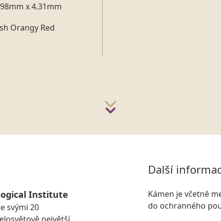
.98mm x 4.31mm
ish Orangy Red
Další informa
ogical Institute
Kámen je včetně me
do ochranného pou
se svými 20
losvětově největší