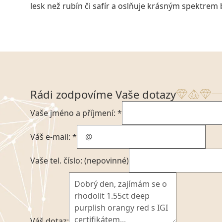
lesk než rubín či safír a oslňuje krásným spektrem
Rádi zodpovíme Vaše dotazy
Vaše jméno a příjmení: *
Váš e-mail: *
Vaše tel. číslo: (nepovinné)
Váš dotaz: