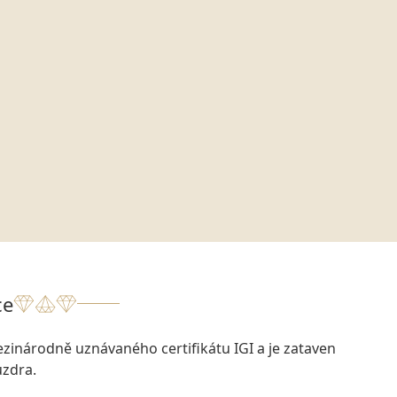
ce
zinárodně uznávaného certifikátu IGI a je zataven
zdra.