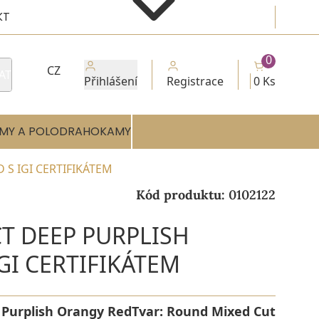
KT
0
CZ
AT
Přihlášení
Registrace
0 Ks
MY A POLODRAHOKAMY
 S IGI CERTIFIKÁTEM
Kód produktu:
0102122
T DEEP PURPLISH
GI CERTIFIKÁTEM
Purplish Orangy Red
Tvar:
Round Mixed Cut