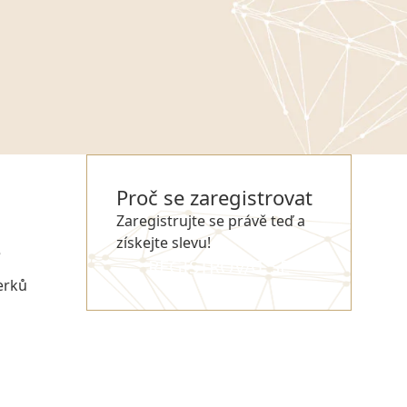
Proč se zaregistrovat
Zaregistrujte se právě teď a
získejte slevu!
e
REGISTROVAT SE
erků