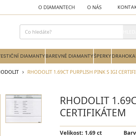
KONTA
O DIAMANTECH
O NÁS
HLED
VESTIČNÍ DIAMANTY
BAREVNÉ DIAMANTY
ŠPERKY
DRAHOKA
HODOLIT
RHODOLIT 1.69CT PURPLISH PINK S IGI CERTIF
RHODOLIT 1.69C
CERTIFIKÁTEM
Velikost:
1.69 ct
Bar