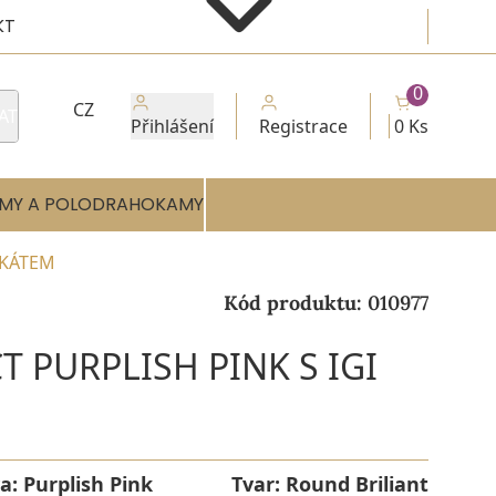
KT
0
CZ
AT
Přihlášení
Registrace
0 Ks
MY A POLODRAHOKAMY
IKÁTEM
Kód produktu:
010977
T PURPLISH PINK S IGI
va:
Purplish Pink
Tvar:
Round Briliant