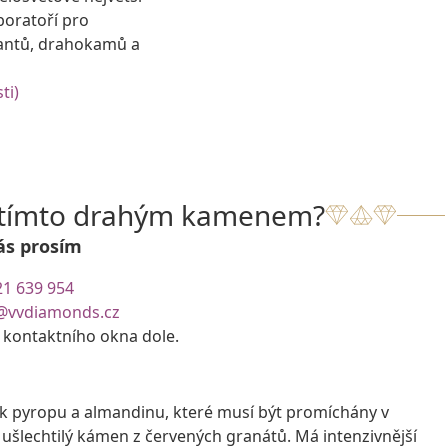
boratoří pro
antů, drahokamů a
ti)
s tímto drahým kamenem?
ás prosím
21 639 954
@vvdiamonds.cz
e kontaktního okna dole.
žek pyropu a almandinu, které musí být promíchány v
ušlechtilý kámen z červených granátů. Má intenzivnější