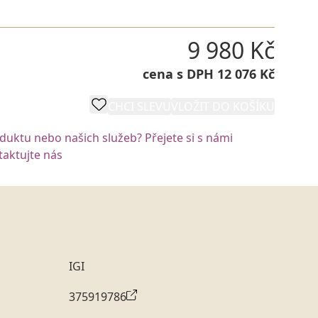
9 980 Kč
cena s DPH 12 076 Kč
CHCI SLEVU
VLOŽIT DO KOŠÍKU
oduktu nebo našich služeb? Přejete si s námi
aktujte nás
IGI
375919786