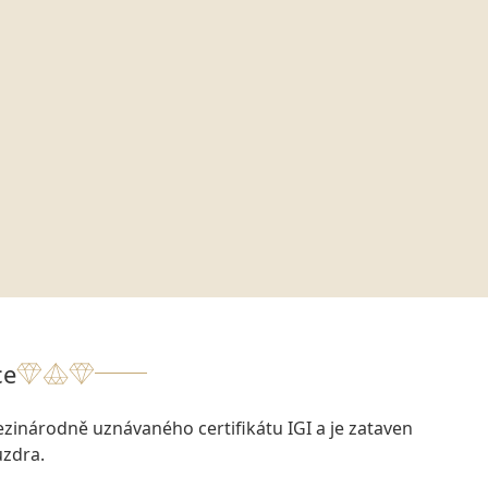
ce
zinárodně uznávaného certifikátu IGI a je zataven
zdra.