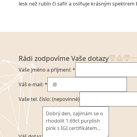
lesk než rubín či safír a oslňuje krásným spektrem
Rádi zodpovíme Vaše dotazy
Vaše jméno a příjmení: *
Váš e-mail: *
Vaše tel. číslo: (nepovinné)
Váš dotaz: