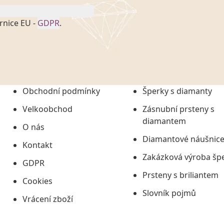
rnice EU -
GDPR
.
onem č. 101/2000 Sb. v
 a uchováním veškerých
vím společnosti
tuji společnosti
ních údajů či jako jeho
Obchodní podmínky
Šperky s diamanty
tí informací, nejdéle
Velkoobchod
Zásnubní prsteny s
diamantem
O nás
Diamantové náušnic
Kontakt
Zakázková výroba šp
GDPR
Prsteny s briliantem
Cookies
Slovník pojmů
Vrácení zboží