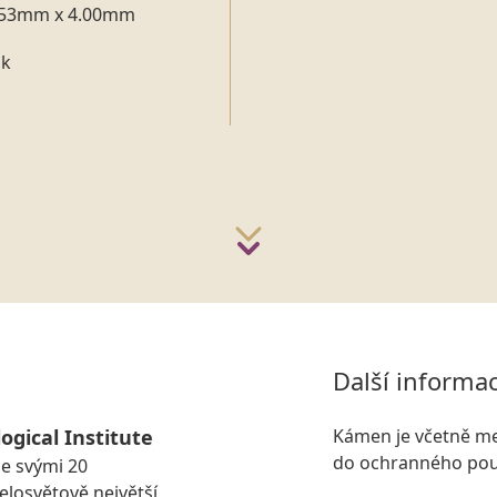
.53mm x 4.00mm
nk
Další informa
ogical Institute
Kámen je včetně me
do ochranného pou
se svými 20
losvětově největší