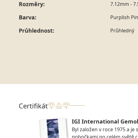
Rozměry:
7.12mm - 7
Barva:
Purplish Pi
Průhlednost:
Průhledný
Certifikát
IGI International Gemol
Byl založen v roce 1975 a je 
pobočkami po celém světě ce