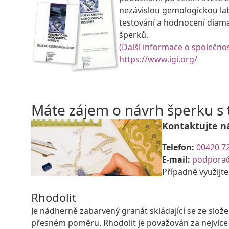
nezávislou gemologickou la
testování a hodnocení diam
šperků.
(Další informace o společnos
https://www.igi.org/
Máte zájem o návrh šperku 
Kontaktujte n
Telefon:
00420 7
E-mail:
podpora
Případně využijt
Rhodolit
Je nádherně zabarvený granát skládající se ze slo
přesném poměru. Rhodolit je považován za nejvíce 