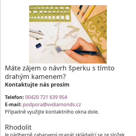
Máte zájem o návrh šperku s tímto
drahým kamenem?
Kontaktujte nás prosím
Telefon:
00420 721 639 954
E-mail:
podpora@vvdiamonds.cz
Případně využijte kontaktního okna dole.
Rhodolit
Je nádherně zabarvený granát skládající se ze složek