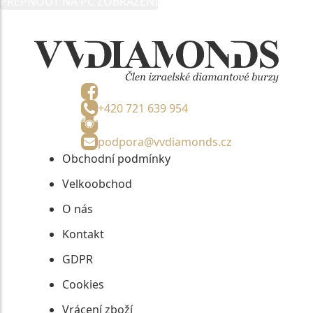
PŘEPNOUT NA PC ZOBRAZENÍ
informací, nejdéle na tři roky od jejich zaslání.
+420 721 639 954
podpora@vvdiamonds.cz
Obchodní podmínky
Velkoobchod
O nás
Kontakt
GDPR
Cookies
Vrácení zboží