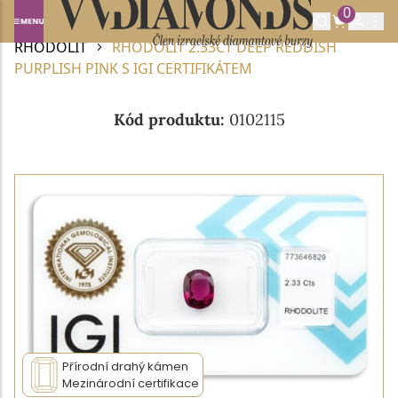
0
Domů
DRAHOKAMY A POLODRAHOKAMY
RHODOLIT
RHODOLIT 2.33CT DEEP REDDISH
PURPLISH PINK S IGI CERTIFIKÁTEM
Kód produktu:
0102115
Přírodní drahý kámen
Mezinárodní certifikace