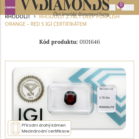
0
Domů
DRAHOKAMY A POLODRAHOKAMY
RHODOLIT
RHODOLIT 2.78CT DEEP PURPLISH
ORANGE – RED S IGI CERTIFIKÁTEM
Kód produktu:
0101646
Přírodní drahý kámen
Mezinárodní certifikace