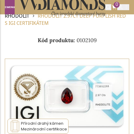
0
Domů
DRAHOKAMY A POLODRAHOKAMY
RHODOLIT
RHODOLIT 2.97CT DEEP PURPLISH RED
S IGI CERTIFIKÁTEM
Kód produktu:
0102109
Přírodní drahý kámen
Mezinárodní certifikace