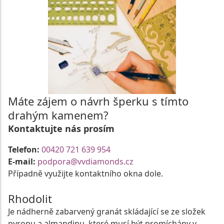
Máte zájem o návrh šperku s tímto
drahým kamenem?
Kontaktujte nás prosím
Telefon:
00420 721 639 954
E-mail:
podpora@vvdiamonds.cz
Případně využijte kontaktního okna dole.
Rhodolit
Je nádherně zabarvený granát skládající se ze složek
pyropu a almandinu, které musí být promíchány v